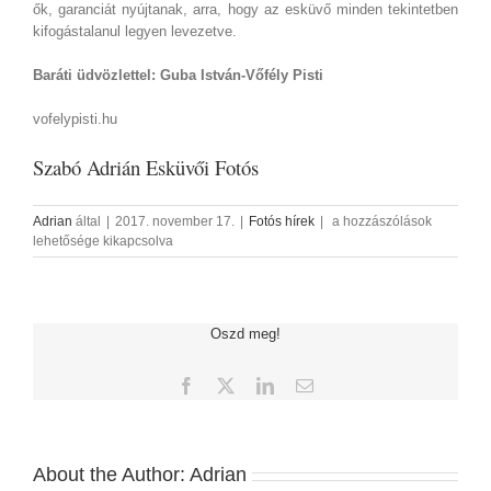
ők, garanciát nyújtanak, arra, hogy az esküvő minden tekintetben
kifogástalanul legyen levezetve.
Baráti üdvözlettel: Guba István-Vőfély Pisti
vofelypisti.hu
Szabó Adrián Esküvői Fotós
Vőfély
Adrian
által
|
2017. november 17.
|
Fotós hírek
|
a hozzászólások
Pisti
lehetősége kikapcsolva
bejegyzéshez
Oszd meg!
Facebook
X
LinkedIn
Email:
About the Author:
Adrian