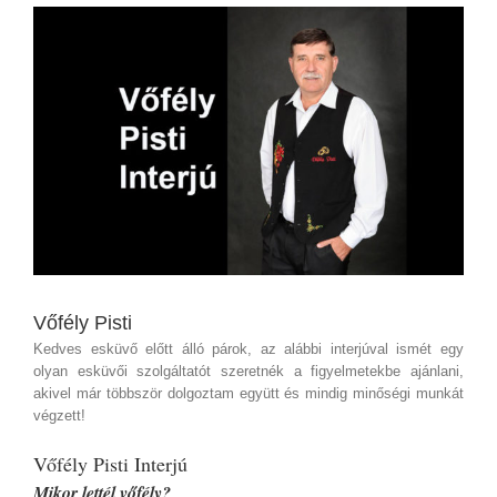
View
Larger
Image
Vőfély Pisti
Kedves esküvő előtt álló párok, az alábbi interjúval ismét egy
olyan esküvői szolgáltatót szeretnék a figyelmetekbe ajánlani,
akivel már többször dolgoztam együtt és mindig minőségi munkát
végzett!
Vőfély Pisti Interjú
Mikor lettél vőfély?