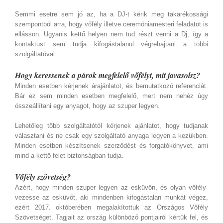
Semmi esetre sem jó az, ha a DJ-t kérik meg takarékossági
szempontból arra, hogy vőfély illetve ceremóniamesteri feladatot is
ellásson. Ugyanis kettő helyen nem tud részt venni a Dj, így a
kontaktust sem tudja kifogástalanul végrehajtani a többi
szolgáltatóval.
Hogy keressenek a párok megfelelő vőfélyt, mit javasolsz?
Minden esetben kérjenek árajánlatot, és bemutatkozó referenciát.
Bár ez sem minden esetben megfelelő, mert nem nehéz úgy
összeállítani egy anyagot, hogy az szuper legyen.
Lehetőleg több szolgáltatótól kérjenek ajánlatot, hogy tudjanak
választani és ne csak egy szolgáltató anyaga legyen a kezükben.
Minden esetben készítsenek szerződést és forgatókönyvet, ami
mind a kettő felet biztonságban tudja.
Vőfély szövetség?
Azért, hogy minden szuper legyen az esküvőn, és olyan vőfély
vezesse az esküvőt, aki mindenben kifogástalan munkát végez,
ezért 2017. októberében megalakítottuk az Országos Vőfély
Szövetséget. Tagjait az ország különböző pontjairól kértük fel, és