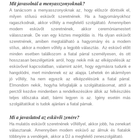
Mit javasolnál a menyasszonyoknak?
A tanácsom a menyasszonyoknak az, hogy először döntsék el,
milyen stílusú esküvőt szeretnének. Ha a hagyományokhoz
ragaszkodnak, akkor vőfély a megfelelő szolgáltató. Amennyiben
modern esküvőt szeretnének, akkor ceremóniamestert
válasszanak. De van egy köztes megoldás is. Ha olyan esküvőt
szeretnének, amiben megtalálható a hagyomány és a modern
stílus, akkor a modern vőfély a legjobb választás. Az esküvő előtt
minden esetben találkozom a fiatal párral személyesen, és ott
hosszasan beszélgetünk arról, hogy nekik mik az elképzelésük az
esküvővel kapcsolatban, valamint azért, hogy egymásra tudunk e
hangolódni, mert mindennek ez az alapja. Lehetek én akármilyen
jó vőfély, ha nem egyezik az elképzelésünk a fiatal párral.
Elmondom nekik, hogyha lefoglalják a szolgáltatásomat, attól a
perctől kezdve mindenben a rendelkezésükre állok az felkészülés
teljes időszaka alatt, bármi legyen is az. Igény esetén más
szolgáltatókat is tudok ajánlani a fiatal párnak.
Mi a javaslatod az esküvői zenére?
Ha mulatós esküvőt szeretnének vőféllyel, akkor jobb, ha zenekart
választanak. Amennyiben modern esküvő az álmuk és fiatalok
többnyire a vendégek, akkor a DJ a megfelelő zeneszolgáltató.