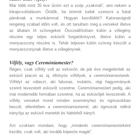
Már több mint 35 éve űzöm ezt a szép „szakmát”, ami nekem a
kikapcsolódásom. Örülők, ha örömöt tudok szerezni a fiatal
pároknak a munkámmal. Hogyan kezdődött? Katonaságnál
rengeteg szabad időm volt, és ott tanultam meg a verseket illetve
az általam írt szövegeket. Összeállítottam külön a vőlegény
részére egy teljes esküvői forgatókönyvet, illetve külön a
menyasszony részére is. Tehát teljesen külön szöveg készült a
menyasszonynak illetve a vőlegénynek.
Vőfély, vagy Ceremóniamester?
Régen, csak vőfély volt az esküvőn, de pár éve megjelentek az
esküvő piacon az új, öltönyös vőfélyek, a ceremóniamesterek.
Vőfélyt az választ, aki falusias, mulatós, régi hagyományok
szerint levezetett esküvőt szeretne. Ceremóniamestert pedig, aki
már modernebb formában szeretné, ha az esküvőjét levezetnék. A
vőfély verseket mond minden eseményhez és rigmusokban
beszél, ellentétben a ceremóniamesterrel, aki rigmusok nélkül
irányítja az esküvő menetét és háttérből irányít.
Azt szoktam mondani, hogy „mindenki ceremóniamesterként
kezdte, csak volt, aki tovább képezte magát”.