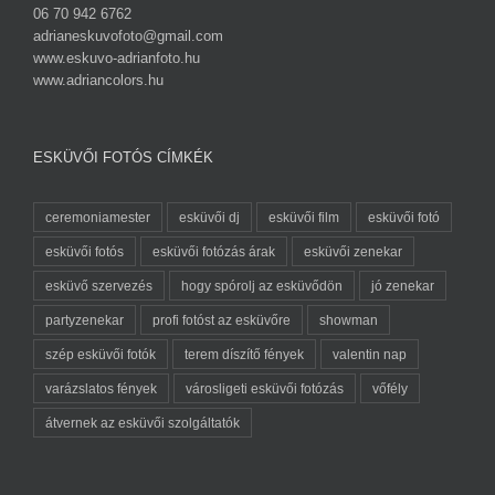
06 70 942 6762
adrianeskuvofoto@gmail.com
www.eskuvo-adrianfoto.hu
www.adriancolors.hu
ESKÜVŐI FOTÓS CÍMKÉK
ceremoniamester
esküvői dj
esküvői film
esküvői fotó
esküvői fotós
esküvői fotózás árak
esküvői zenekar
esküvő szervezés
hogy spórolj az esküvődön
jó zenekar
partyzenekar
profi fotóst az esküvőre
showman
szép esküvői fotók
terem díszítő fények
valentin nap
varázslatos fények
városligeti esküvői fotózás
vőfély
átvernek az esküvői szolgáltatók