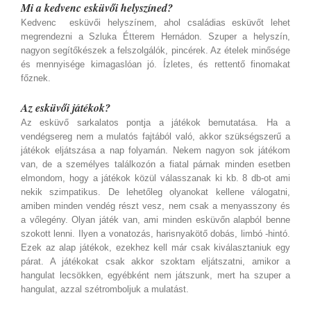
Mi a kedvenc esküvői helyszíned?
Kedvenc esküvői helyszínem, ahol családias esküvőt lehet
megrendezni a Szluka Étterem Hernádon. Szuper a helyszín,
nagyon segítőkészek a felszolgálók, pincérek. Az ételek minősége
és mennyisége kimagaslóan jó. Ízletes, és rettentő finomakat
főznek.
Az esküvői játékok?
Az esküvő sarkalatos pontja a játékok bemutatása. Ha a
vendégsereg nem a mulatós fajtából való, akkor szükségszerű a
játékok eljátszása a nap folyamán. Nekem nagyon sok játékom
van, de a személyes találkozón a fiatal párnak minden esetben
elmondom, hogy a játékok közül válasszanak ki kb. 8 db-ot ami
nekik szimpatikus. De lehetőleg olyanokat kellene válogatni,
amiben minden vendég részt vesz, nem csak a menyasszony és
a vőlegény. Olyan játék van, ami minden esküvőn alapból benne
szokott lenni. Ilyen a vonatozás, harisnyakötő dobás, limbó -hintó.
Ezek az alap játékok, ezekhez kell már csak kiválasztaniuk egy
párat. A játékokat csak akkor szoktam eljátszatni, amikor a
hangulat lecsökken, egyébként nem játszunk, mert ha szuper a
hangulat, azzal szétromboljuk a mulatást.