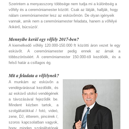
Szerintem a menyasszony többsége nem tudja mi a különbség a
vőfély és a ceremóniamester között. Csak az látják, hallják, hogy
nálam ceremóniamester lesz az esküvőmön. De olyan igényeik
vannak, amik nem a ceremóniamester feladata, hanem a vőfélyé
/kikérő, búcsúzó/.
Mennyibe kerül egy vőfély 2017-ben?
A kiemelkedő vőfély 120.000-150.000 ft közötti áron vezet le egy
esküvőt. A ceremóniamester pedig ennek az árnak a
többszöröséért. A ceremóniamester 150.000-től kezdődik, és a
felső határ a csillagos ég.
Mit a feladata a vőfélynek?
A munkám az esküvőn a
vendégvárással kezdődik, és
az esküvő utolsó vendégének
a távozásával fejeződik be.
Mindent kézben tartok, a
szolgáltatókkal / fotó, videó,
zene, DJ, étterem, pincérek /,
szoros kapcsolatban vagyok,
hogy minden szolgáltatónak