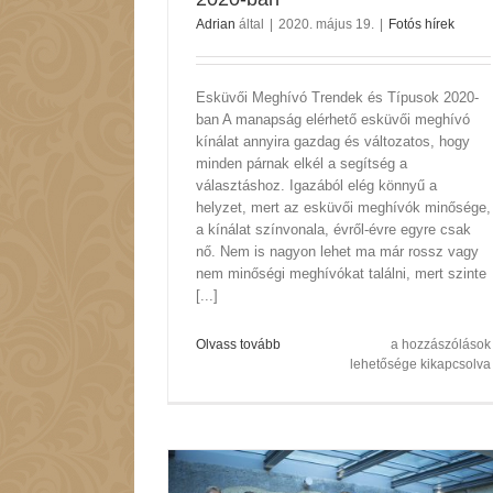
Adrian
által
|
2020. május 19.
|
Fotós hírek
Esküvői Meghívó Trendek és Típusok 2020-
ban A manapság elérhető esküvői meghívó
kínálat annyira gazdag és változatos, hogy
minden párnak elkél a segítség a
választáshoz. Igazából elég könnyű a
helyzet, mert az esküvői meghívók minősége,
a kínálat színvonala, évről-évre egyre csak
nő. Nem is nagyon lehet ma már rossz vagy
nem minőségi meghívókat találni, mert szinte
[...]
A
Olvass tovább
a hozzászólások
Legjobb
lehetősége kikapcsolva
Esküvői
Meghívók
2020-
ban
bejegyzéshez