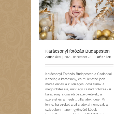
zás Budapesten
hírek
Karácsonyi fotózás Budapesten
Adrian
által
|
2023. december 28.
|
Fotós hírek
Karácsonyi Fotózás Budapesten a Családdal
Közeleg a karácsony, és mi lehetne jobb
módja ennek a különleges időszaknak a
megörökítésére, mint egy családi fotózás? A
karácsony a családi összejövetelek, a
szeretet és a meghitt pillanatok ideje. Mi
lenne, ha ezeket a pillanatokat nemcsak a
szívedben, hanem gyönyörű képek