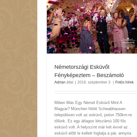
őt Fényképeztem –
moló
hírek
Németországi Esküvőt
Fényképeztem – Beszámoló
Adrian
által
|
2018. szeptember 3.
|
Fotós hírek
Miben Más Egy Német Esküvő Mint A
Magyar? München fölött Schwabhausen
településen volt az esküvő, poton 750km-re
tőlünk. Ez egy átlagos létszámú 100 fős
esküvő volt. A helyszínt már két évvel az
esküvő előtt le kellett foglalja a pár, annyira