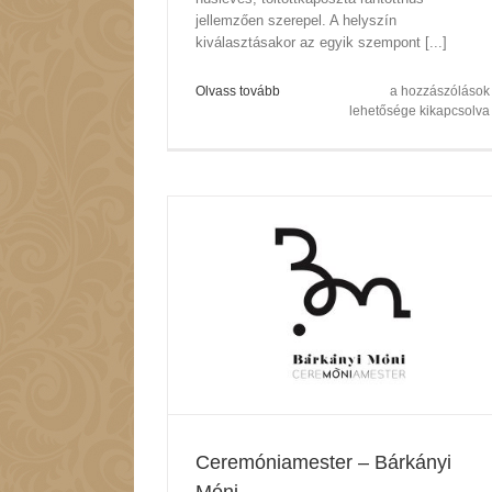
jellemzően szerepel. A helyszín
kiválasztásakor az egyik szempont [...]
Mi
Olvass tovább
a hozzászólások
Legyen
lehetősége kikapcsolva
Az
Esküvői
Menü?
bejegyzéshez
– Bárkányi Móni
hírek
Ceremóniamester – Bárkányi