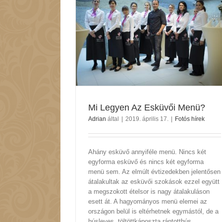
Esküvői Menü?
hírek
Mi Legyen Az Esküvői Menü?
Adrian
által
|
2019. április 17.
|
Fotós hírek
Ahány esküvő annyiféle menü. Nincs két
egyforma esküvő és nincs két egyforma
menü sem. Az elmúlt évtizedekben jelentősen
átalakultak az esküvői szokások ezzel együtt
a megszokott ételsor is nagy átalakuláson
esett át. A hagyományos menü elemei az
országon belül is eltérhetnek egymástól, de a
húsleves, töltöttkáposzta rántotthús