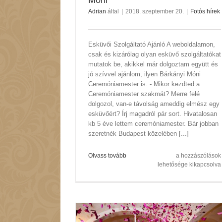
Móni
Adrian
által
|
2018. szeptember 20.
|
Fotós hírek
Esküvői Szolgáltató Ajánló A weboldalamon,
csak és kizárólag olyan esküvő szolgáltatókat
mutatok be, akikkel már dolgoztam együtt és
jó szívvel ajánlom, ilyen Bárkányi Móni
Ceremóniamester is. - Mikor kezdted a
Ceremóniamester szakmát? Merre felé
dolgozol, van-e távolság ameddig elmész egy
esküvőért? Írj magadról pár sort. Hivatalosan
kb 5 éve lettem ceremóniamester. Bár jobban
szeretnék Budapest közelében [...]
Ceremóniameste
Olvass tovább
a hozzászólások
–
lehetősége kikapcsolva
Bárkányi
Móni
bejegyzéshez