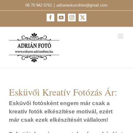
Kihagyás
06 70 942 6762
|
adrianeskuvofoto@gmail.com
Facebook
YouTube
Instagram
X
Esküvői Kreatív Fotózás Ár:
Esküvői fotósként engem már csak a
kreatív fotók elkészítése motivál, ezért
már csak ezek elkészítését vállalom!