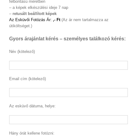
felbontású méretben
– a képek elkészülési ideje 7 nap
–
retusált beállított képek
Az Esküvői Fotózás Ár:
,- Ft
(Az ár nem tartalmazza az
útiköltséget.)
Gyors árajánlat kérés – személyes találkozó kérés:
Név (kötelező)
Email cím (kötelező)
Az esküvő dátuma, helye:
Hány órát kellene fotózni: