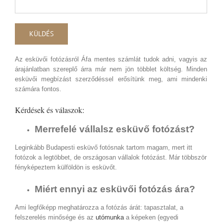
Az esküvői fotózásról Áfa mentes számlát tudok adni, vagyis az
árajánlatban szereplő árra már nem jön többlet költség. Minden
esküvői megbízást szerződéssel erősítünk meg, ami mindenki
számára fontos.
Kérdések és válaszok:
Merrefelé vállalsz esküvő fotózást?
Leginkább Budapesti esküvő fotósnak tartom magam, mert itt
fotózok a legtöbbet, de országosan vállalok fotózást. Már többször
fényképeztem külföldön is esküvőt.
Miért ennyi az esküvői fotózás ára?
Ami legfőképp meghatározza a fotózás árát: tapasztalat, a
felszerelés minősége és az
utómunka
a képeken (egyedi