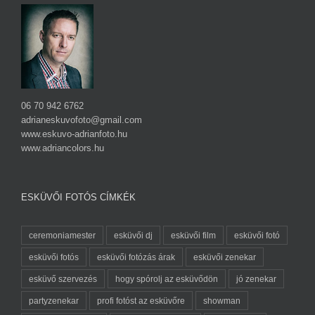
06 70 942 6762
adrianeskuvofoto@gmail.com
www.eskuvo-adrianfoto.hu
www.adriancolors.hu
ESKÜVŐI FOTÓS CÍMKÉK
ceremoniamester
esküvői dj
esküvői film
esküvői fotó
esküvői fotós
esküvői fotózás árak
esküvői zenekar
esküvő szervezés
hogy spórolj az esküvődön
jó zenekar
partyzenekar
profi fotóst az esküvőre
showman