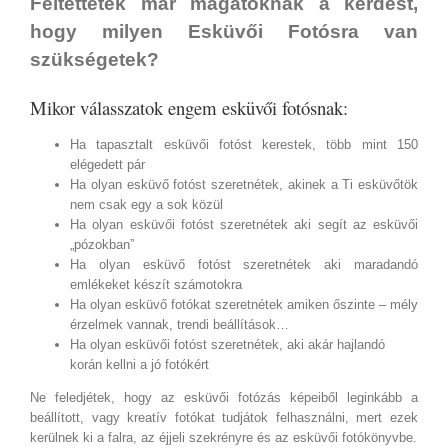
Feltettétek már magatoknak a kérdést,
hogy milyen Esküvői Fotósra van
szükségetek?
Mikor válasszatok engem esküvői fotósnak:
Ha tapasztalt esküvői fotóst kerestek, több mint 150
elégedett pár
Ha olyan esküvő fotóst szeretnétek, akinek a Ti esküvőtök
nem csak egy a sok közül
Ha olyan esküvői fotóst szeretnétek aki segít az esküvői
„pózokban”
Ha olyan esküvő fotóst szeretnétek aki maradandó
emlékeket készít számotokra
Ha olyan esküvő fotókat szeretnétek amiken őszinte – mély
érzelmek vannak, trendi beállítások…
Ha olyan esküvői fotóst szeretnétek, aki akár hajlandó
korán kellni a jó fotókért
Ne feledjétek, hogy az esküvői fotózás képeiből leginkább a
beállított, vagy kreatív fotókat tudjátok felhasználni, mert ezek
kerülnek ki a falra, az éjjeli szekrényre és az esküvői fotókönyvbe.