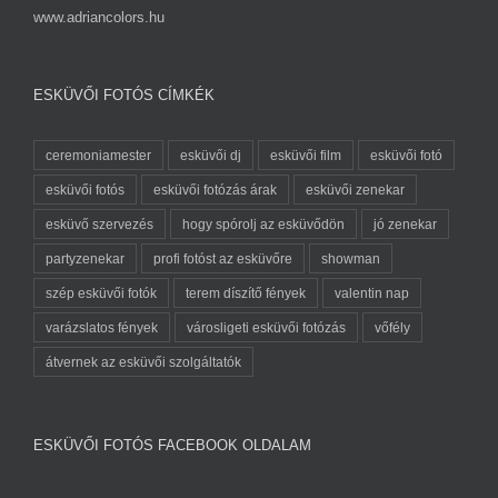
www.adriancolors.hu
ESKÜVŐI FOTÓS CÍMKÉK
ceremoniamester
esküvői dj
esküvői film
esküvői fotó
esküvői fotós
esküvői fotózás árak
esküvői zenekar
esküvő szervezés
hogy spórolj az esküvődön
jó zenekar
partyzenekar
profi fotóst az esküvőre
showman
szép esküvői fotók
terem díszítő fények
valentin nap
varázslatos fények
városligeti esküvői fotózás
vőfély
átvernek az esküvői szolgáltatók
ESKÜVŐI FOTÓS FACEBOOK OLDALAM