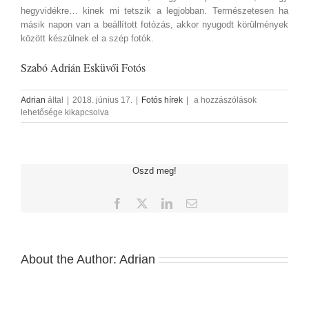
hegyvidékre… kinek mi tetszik a legjobban. Természetesen ha
másik napon van a beállított fotózás, akkor nyugodt körülmények
között készülnek el a szép fotók.
Szabó Adrián Esküvői Fotós
A
Adrian
által
|
2018. június 17.
|
Fotós hírek
|
a hozzászólások
Legjobb
lehetősége kikapcsolva
Esküvői
Fotózás
Helyszínek
Budapesten
Oszd meg!
bejegyzéshez
Facebook
X
LinkedIn
Email:
About the Author:
Adrian