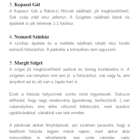
Kopaszi Gát
3.
A Kopaszi Gát a Rákóczi Híd-nál található, jól megközelíthető.
Sok szép zöld rész jellemzi. A Szigeten található bárok és
épületek is jók lehetnek 1-1 fotóhoz.
Nemzeti Színház
4.
A színház épülete és a mellette található sétáló rész kiváló
esküvői fotózáshoz. A parkolás a környéken nem egyszerű.
Margit Sziget
5.
A sziget jól megközelíthető autóval és tömeg közlekedve is. A
szigeten van templom rom ami jó a fotózáshoz, sok nagy fa, ami
árnyékot ad és ott van a Japán kert is.
Ezek a fotózás helyszínek szinte mind ingyenesek. Sokszor
előfordul, hogy nagy rendezvény (gyereknap, borfesztivál…) van
valamelyiken, erre előre célszerű felkészülni, mert ilyenkor
ugrálóvárakkal, sátrakkal van tele minden.
A pároknak akiket fényképezek, azt szoktam javasolni, hogy a
beállított fotózás legyen másik napon, mert akkor akár
messzebbre is elmehetünk, egy szép városba, vagy