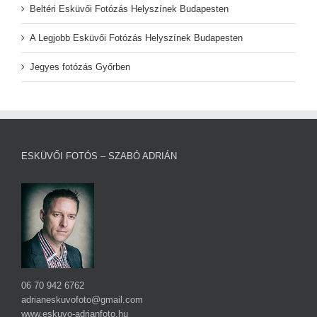
Beltéri Esküvői Fotózás Helyszínek Budapesten
A Legjobb Esküvői Fotózás Helyszínek Budapesten
Jegyes fotózás Győrben
ESKÜVŐI FOTÓS – SZABÓ ADRIÁN
06 70 942 6762
adrianeskuvofoto@gmail.com
www.eskuvo-adrianfoto.hu