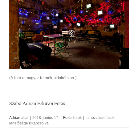
(A fotó a magyar termék oldalról van.)
Szabó Adrián Esküvői Fotós
Beltéri
Adrian
által
|
2018. június 17.
|
Fotós hírek
|
a hozzászólások
Esküvői
lehetősége kikapcsolva
Fotózás
Helyszínek