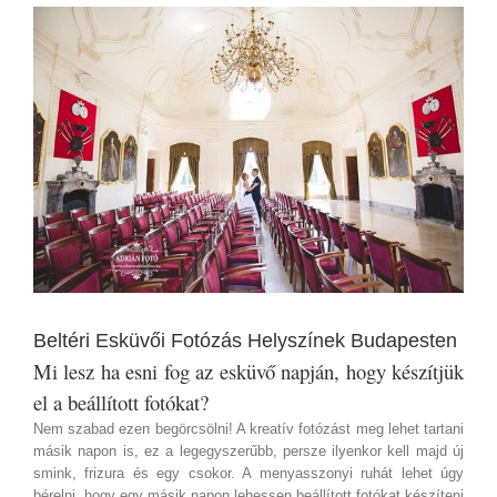
View
Larger
Image
Beltéri Esküvői Fotózás Helyszínek Budapesten
Mi lesz ha esni fog az esküvő napján, hogy készítjük
el a beállított fotókat?
Nem szabad ezen begörcsölni! A kreatív fotózást meg lehet tartani
másik napon is, ez a legegyszerűbb, persze ilyenkor kell majd új
smink, frizura és egy csokor. A menyasszonyi ruhát lehet úgy
bérelni, hogy egy másik napon lehessen beállított fotókat készíteni