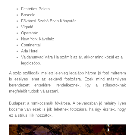
Festetics Palota
Boscolo
Fővárosi Szabó Ervin Könyvtár
Vigadó
Operaház
New York Kávéház
Continental
Aria Hotel
Vajdahunyad Vára Ha számít az ár, akkor mind közül ez a
legolcsóbb.
A szép szállodák mellett jelenleg legalább három jó fotó műterem
is esélyes lehet az esküvői fotózásra. Ezek mind másmilyen
berendezett enteriőrrel rendelkeznek, így a stílusotoknak
megfelelőt tudtok választani.
Budapest a romkocsmák fővárosa. A belvárosban jó néhány ilyen
kocsma van ezek is jók lehetnek fotózásra, ha úgy érzitek, hogy
ez a stílus illik hozzátok.