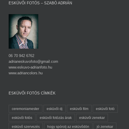
ESKÜVŐI FOTÓS – SZABÓ ADRIÁN
06 70 942 6762
adrianeskuvofoto@gmail.com
www.eskuvo-adrianfoto.hu
www.adriancolors.hu
ESKÜVŐI FOTÓS CÍMKÉK
ceremoniamester
esküvői dj
esküvői film
esküvői fotó
esküvői fotós
esküvői fotózás árak
esküvői zenekar
esküvő szervezés
hogy spórolj az esküvődön
jó zenekar