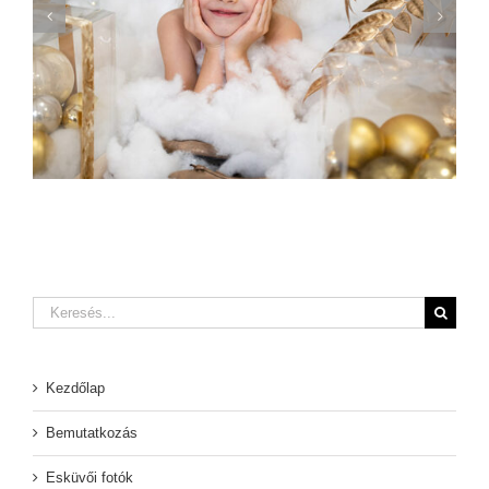
A Legjobb Esküvői Meghívók 2020-ban
Keresés...
Kezdőlap
Bemutatkozás
Esküvői fotók