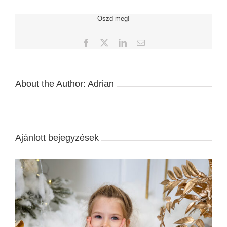
Budapesten
bejegyzéshez
Oszd meg!
Facebook
X
LinkedIn
Email:
About the Author:
Adrian
Ajánlott bejegyzések