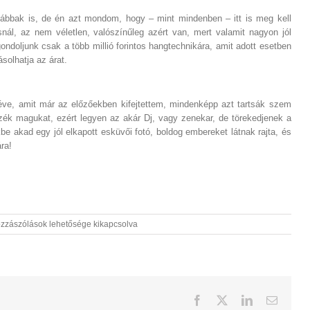
ábbak is, de én azt mondom, hogy – mint mindenben – itt is meg kell
snál, az nem véletlen, valószínűleg azért van, mert valamit nagyon jól
ondoljunk csak a több millió forintos hangtechnikára, amit adott esetben
solhatja az árat.
téve, amit már az előzőekben kifejtettem, mindenképp azt tartsák szem
zék magukat, ezért legyen az akár Dj, vagy zenekar, de törekedjenek a
e akad egy jól elkapott esküvői fotó, boldog embereket látnak rajta, és
ra!
s
zzászólások lehetősége kikapcsolva
d
vői
-
kar
gyzéshez
Facebook
X
LinkedIn
Email: