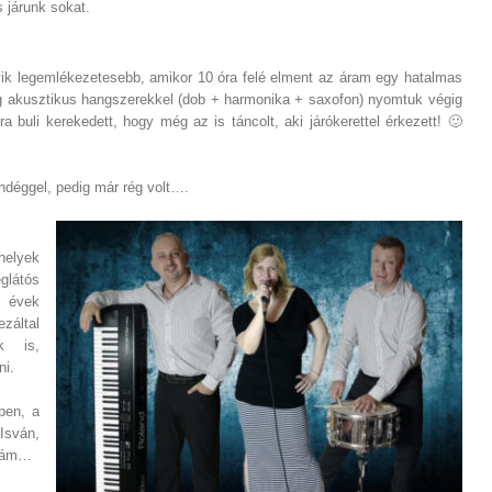
s járunk sokat.
yik legemlékezetesebb, amikor 10 óra felé elment az áram egy hatalmas
edig akusztikus hangszerekkel (dob + harmonika + saxofon) nyomtuk végig
a buli kerekedett, hogy még az is táncolt, aki járókerettel érkezett! 🙂
endéggel, pedig már rég volt….
helyek
glátós
z évek
záltal
k is,
ni.
ben, a
sván,
tnám…