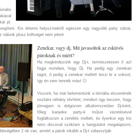
nális
kával
kár pl.
segíteni. Kis éttermi helyszínektől egészen egy nagyobb party sátrat,
z nálunk plusz költséget nem jelent.
Zenekar, vagy dj, Mit javasoltok az esküvős
pároknak és miért?
Ha megkérdezünk egy Dj-t, természetesen ő azt
fogja mondani, hogy Dj. Ha pedig egy zenekari
tagot, ő pedig a zenekar mellett teszi le a voksot,
így én sem tennék mást 🙂
Viszont, ha már belementünk a témába elszeretnék
oszlatni néhány tévhitet, mindezt úgy teszem, hogy
jómagam is dolgozom alkalomszerűen Dj-ként,
főleg karaoke party-k műsor vezetésével
foglalkozom a zenélés mellett, és ilyenkor egy kis
retro discoval szoktam a hangulatot megalapozni,
többségében 2 ok van, amiért a párok inkább a Dj-t válassztják: