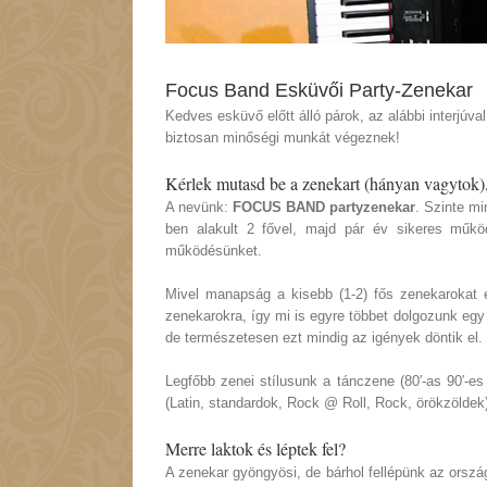
Focus Band Esküvői Party-Zenekar
Kedves esküvő előtt álló párok, az alábbi interjúva
biztosan minőségi munkát végeznek!
Kérlek mutasd be a zenekart (hányan vagytok),
A nevünk:
FOCUS BAND partyzenekar
. Szinte m
ben alakult 2 fővel, majd pár év sikeres működé
működésünket.
Mivel manapság a kisebb (1-2) fős zenekarokat e
zenekarokra, így mi is egyre többet dolgozunk egy ki
de természetesen ezt mindig az igények döntik el.
Legfőbb zenei stílusunk a tánczene (80′-as 90′-es
(Latin, standardok, Rock @ Roll, Rock, örökzöldek)
Merre laktok és léptek fel?
A zenekar gyöngyösi, de bárhol fellépünk az orszá