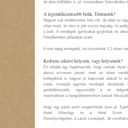
de akár külföldön is, pl. mostanában Szlovákiába i
A legemlékezetesebb bulik, Történetek?
Nagyon sok emlékezetes buli volt, de talán az eg
vihar miatt, és nem is jött vissza hajnalig, mi p
a bulit. A vendégek gyertyákat gyújtottak és akkor
Feledhetetlen pillanatok ezek!
A mai napig emlegetik, ha összefutok 1-2 ottani v
Kedvenc esküvő helyszín, vagy helyszínek?
Én inkább úgy fogalmaznék, hogy vannak olyan 
ahová szívesen járunk, mert az ottani vendé
kollégákkal is nagyon jó kapcsolat alakult ki a
során. Ismerjük egymás munkáját, elvárásait, e
gördülékenyebb, egyszerűbb a mi dolgun
maximálisan a hangulatteremtésre tudunk fókuszál
Hogy egy párat azért megemlítsek ilyen pl. Eger
Hotel Villavölgy és a Hotel Szent I
Domonyvölgyben, a Lázár Lovaspark, de sorolha