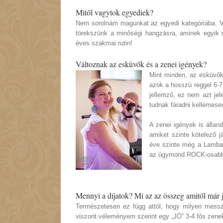
Mitől vagytok egyediek?
Nem sorolnám magunkat az egyedi kategóriába. Vé
törekszünk a minőségi hangzásra, aminek egyik 
éves szakmai rutin!
Változnak az esküvők és a zenei igények?
Mint minden, az esküvők
azok a hosszú reggel 6-7
jellemző, ez nem azt jel
tudnak fáradni kellemesen
A zenei igények is állan
amiket szinte kötelező j
éve szinte még a Lambad
az úgymond ROCK-osabb 
Mennyi a díjatok? Mi az az összeg amitől már 
Természetesen ez függ attól, hogy milyen messzi
viszont véleményem szerint egy „JÓ” 3-4 fős zeneka