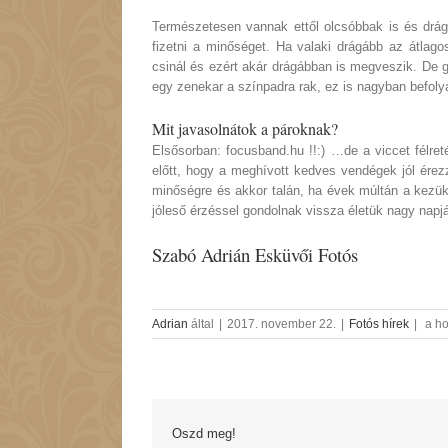
Természetesen vannak ettől olcsóbbak is és drág
fizetni a minőséget. Ha valaki drágább az átlago
csinál és ezért akár drágábban is megveszik. De g
egy zenekar a színpadra rak, ez is nagyban befolyá
Mit javasolnátok a pároknak?
Elsősorban: focusband.hu !!:) …de a viccet félre
előtt, hogy a meghívott kedves vendégek jól érez
minőségre és akkor talán, ha évek múltán a kezükb
jóleső érzéssel gondolnak vissza életük nagy napjá
Szabó Adrián Esküvői Fotós
Focu
Adrian
által
|
2017. november 22.
|
Fotós hírek
|
a ho
Ban
Eskü
Party
Zene
beje
Oszd meg!