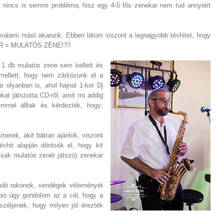
 nincs is semmi probléma, hisz egy 4-5 fős zenekar nem tud annyiért
 valami mást akarunk. Ebben látom viszont a legnagyobb tévhitet, hogy
KAR = MULATÓS ZENE!??
 1 db mulatós zene sem kellett és
mellett, hogy nem zárkózunk el a
r olyanban is, ahol hajnal 1-kor Dj
kat játszotta CD-ről, amit mi addig
mmel álltak és kérdezték, hogy:
merek, akit bátran ajánlok, viszont
évhit alapján döntsék el, hogy kit
sak mulatós zenét játszó) zenekar
andó rokonok, vendégek véleményét
ábbis úgy gondolom az a cél, hogy a
széljenek, hogy milyen jól érezték