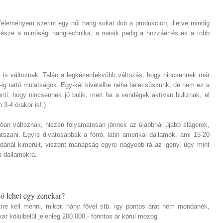
leményem szerint egy női hang sokat dob a produkción, illetve mindig
része a minőségi hangtechnika, a másik pedig a hozzáértés és a több
 is változnak. Talán a legkézenfekvőbb változás, hogy nincsennek már
-ig tartó mulatságok. Egy-két kivételbe néha belecsúszunk, de nem ez a
enti, hogy nincsennek jó bulik, mert ha a vendégek aktívan buliznak, el
 3-4 órakor is!:)
dóan változnak, hiszen folyamatosan jönnek az újabbnál újabb slágerek,
átszani. Egyre divatosabbak a forró, latin amerikai dallamok, ami 15-20
ánál kimerült, viszont manapság egyre nagyobb rá az igény, úgy mint
dallamokra.
jó lehet egy zenekar?
re kell menni, mikor, hány fővel stb. így pontos árat nem mondanék,
r kölülbelül jelenleg 200.000.- forintos ár körül mozog.