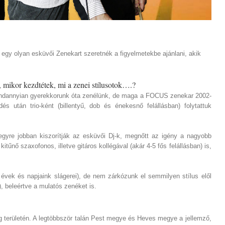
l egy olyan esküvői Zenekart szeretnék a figyelmetekbe ajánlani, akik
 mikor kezdtétek, mi a zenei stílusotok….?
indannyian gyerekkorunk óta zenélünk, de maga a FOCUS zenekar 2002-
s után trio-ként (billentyű, dob és énekesnő felállásban) folytattuk
gyre jobban kiszorítják az esküvői Dj-k, megnőtt az igény a nagyobb
tűnő szaxofonos, illetve gitáros kollégával (akár 4-5 fős felállásban) is,
 évek és napjaink slágerei), de nem zárkózunk el semmilyen stílus elől
, beleértve a mulatós zenéket is.
g területén. A legtöbbször talán Pest megye és Heves megye a jellemző,