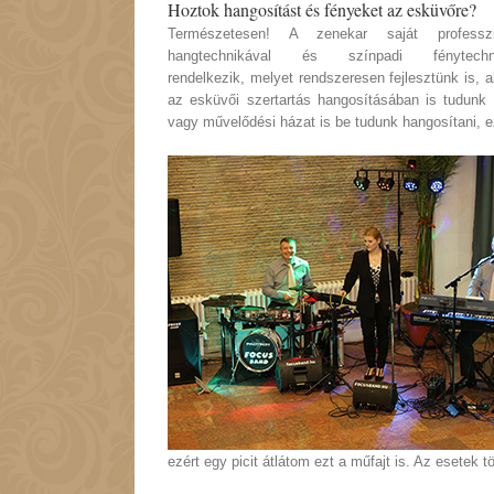
Hoztok hangosítást és fényeket az esküvőre?
Természetesen! A zenekar saját professzio
hangtechnikával és színpadi fénytechni
rendelkezik, melyet rendszeresen fejlesztünk is, a
az esküvői szertartás hangosításában is tudunk 
vagy művelődési házat is be tudunk hangosítani, e
ezért egy picit átlátom ezt a műfajt is. Az esetek 