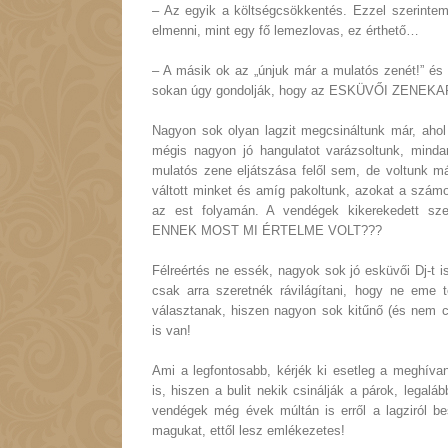
– Az egyik a költségcsökkentés. Ezzel szerintem
elmenni, mint egy fő lemezlovas, ez érthető…
– A másik ok az „únjuk már a mulatós zenét!” és
sokan úgy gondolják, hogy az ESKÜVŐI ZENE
Nagyon sok olyan lagzit megcsináltunk már, ahol
mégis nagyon jó hangulatot varázsoltunk, minda
mulatós zene eljátszása felől sem, de voltunk má
váltott minket és amíg pakoltunk, azokat a számo
az est folyamán. A vendégek kikerekedett sze
ENNEK MOST MI ÉRTELME VOLT???
Félreértés ne essék, nagyok sok jó esküvői Dj-t is
csak arra szeretnék rávilágítani, hogy ne eme t
választanak, hiszen nagyon sok kitűnő (és nem c
is van!
Ami a legfontosabb, kérjék ki esetleg a meghív
is, hiszen a bulit nekik csinálják a párok, legal
vendégek még évek múltán is erről a lagziról be
magukat, ettől lesz emlékezetes!