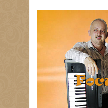
View
Larger
Image