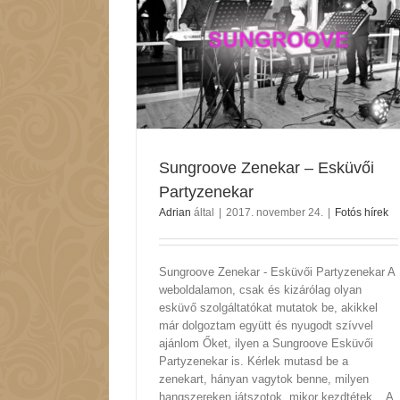
Esküvői Partyzenekar
hírek
Sungroove Zenekar – Esküvői
Partyzenekar
Adrian
által
|
2017. november 24.
|
Fotós hírek
Sungroove Zenekar - Esküvői Partyzenekar A
weboldalamon, csak és kizárólag olyan
esküvő szolgáltatókat mutatok be, akikkel
már dolgoztam együtt és nyugodt szívvel
ajánlom Őket, ilyen a Sungroove Esküvői
Partyzenekar is. Kérlek mutasd be a
zenekart, hányan vagytok benne, milyen
hangszereken játszotok, mikor kezdtétek... A