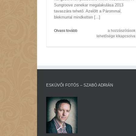
Sungroove zenekar megalakulása 2013
tavaszára tehető. Azelőtt a Párommal,
blekmurral mindketten [...]
Sungroove
Olvass tovább
a hozzászólások
Zenekar
lehetősége kikapcsolva
–
Esküvői
Partyzenekar
bejegyzéshez
ESKÜVŐI FOTÓS – SZABÓ ADRIÁN