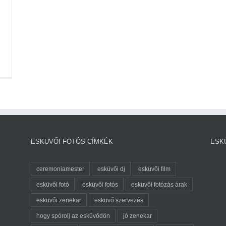
ESKÜVŐI FOTÓS CÍMKÉK
ESK
ceremoniamester
esküvői dj
esküvői film
esküvői fotó
esküvői fotós
esküvői fotózás árak
esküvői zenekar
esküvő szervezés
hogy spórolj az esküvődön
jó zenekar