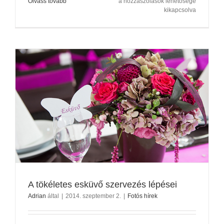
Ha
Olvass tovább
a hozzászólások lehetősége
Most
kikapcsolva
Kezdeném
Az
Esküvőm
Szervezni
bejegyzéshez
A tökéletes esküvő szervezés lépései
Adrian
által
|
2014. szeptember 2.
|
Fotós hírek