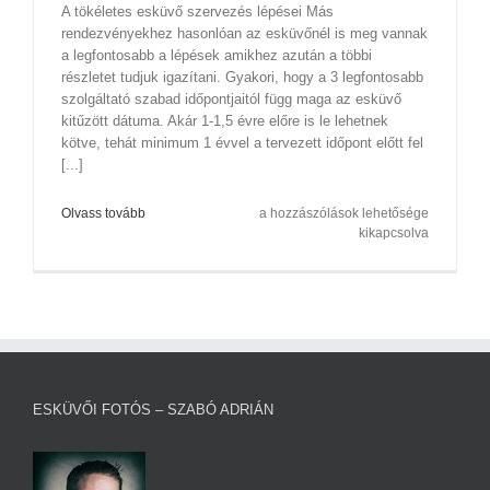
A tökéletes esküvő szervezés lépései Más
rendezvényekhez hasonlóan az esküvőnél is meg vannak
a legfontosabb a lépések amikhez azután a többi
részletet tudjuk igazítani. Gyakori, hogy a 3 legfontosabb
szolgáltató szabad időpontjaitól függ maga az esküvő
kitűzött dátuma. Akár 1-1,5 évre előre is le lehetnek
kötve, tehát minimum 1 évvel a tervezett időpont előtt fel
[...]
A
Olvass tovább
a hozzászólások lehetősége
tökéletes
kikapcsolva
esküvő
szervezés
lépései
bejegyzéshez
ESKÜVŐI FOTÓS – SZABÓ ADRIÁN