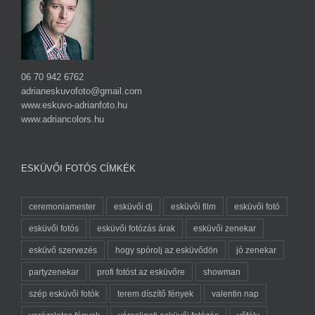
06 70 942 6762
adrianeskuvofoto@gmail.com
www.eskuvo-adrianfoto.hu
www.adriancolors.hu
ESKÜVŐI FOTÓS CÍMKÉK
ceremoniamester
esküvői dj
esküvői film
esküvői fotó
esküvői fotós
esküvői fotózás árak
esküvői zenekar
esküvő szervezés
hogy spórolj az esküvődön
jó zenekar
partyzenekar
profi fotóst az esküvőre
showman
szép esküvői fotók
terem díszítő fények
valentin nap