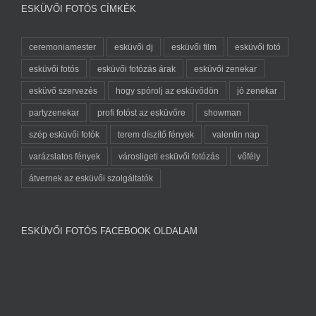
ESKÜVŐI FOTÓS CÍMKÉK
ceremoniamester
esküvői dj
esküvői film
esküvői fotó
esküvői fotós
esküvői fotózás árak
esküvői zenekar
esküvő szervezés
hogy spórolj az esküvődön
jó zenekar
partyzenekar
profi fotóst az esküvőre
showman
szép esküvői fotók
terem díszítő fények
valentin nap
varázslatos fények
városligeti esküvői fotózás
vőfély
átvernek az esküvői szolgáltatók
ESKÜVŐI FOTÓS FACEBOOK OLDALAM