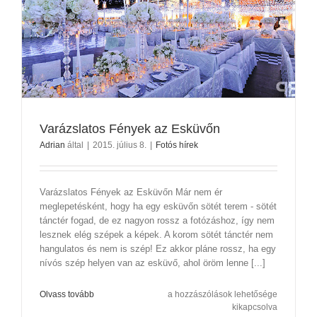
Varázslatos Fények az Esküvőn
Adrian
által
|
2015. július 8.
|
Fotós hírek
Varázslatos Fények az Esküvőn Már nem ér
meglepetésként, hogy ha egy esküvőn sötét terem - sötét
tánctér fogad, de ez nagyon rossz a fotózáshoz, így nem
lesznek elég szépek a képek. A korom sötét tánctér nem
hangulatos és nem is szép! Ez akkor pláne rossz, ha egy
nívós szép helyen van az esküvő, ahol öröm lenne [...]
Varázslatos
Olvass tovább
a hozzászólások lehetősége
Fények
kikapcsolva