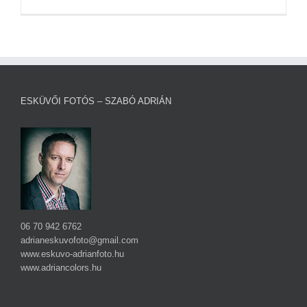
az
Esküvőn
bejegyzéshez
ESKÜVŐI FOTÓS – SZABÓ ADRIÁN
06 70 942 6762
adrianeskuvofoto@gmail.com
www.eskuvo-adrianfoto.hu
www.adriancolors.hu