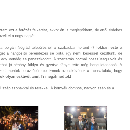
tam ezt a fotózás felkérést, akkor én is meglepődtem, de ettől érdekes
eli el a nagy napját.
a polgári Nógrád településnél a szabadban történt
-7 fokban este a
get a hangosító berendezés se bírta, így némi késéssel kezdtünk, de
t egy vendég se panaszkodott. A szertartás normál hosszúságú volt és
rtást jó néhány fáklya és gyertya fénye tette még hangulatosabbá. A
között mentek be az épületbe. Ennek az esküvőnek a tapasztalata, hogy
atok olyan esküvőt amit Ti megálmodtok!
otel szép szobákkal és terekkel. A környék dombos, nagyon szép és a