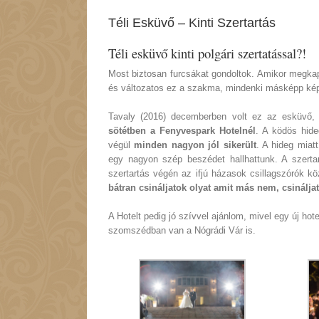
Téli Esküvő – Kinti Szertartás
Téli esküvő kinti polgári szertatással?!
Most biztosan furcsákat gondoltok. Amikor megkap
és változatos ez a szakma, mindenki másképp képz
Tavaly (2016) decemberben volt ez az esküvő, 
sötétben a Fenyvespark Hotelnél
. A ködös hide
végül
minden nagyon jól sikerült
. A hideg miat
egy nagyon szép beszédet hallhattunk. A szerta
szertartás végén az ifjú házasok csillagszórók 
bátran csináljatok olyat amit más nem, csinálj
A Hotelt pedig jó szívvel ajánlom, mivel egy új h
szomszédban van a Nógrádi Vár is.