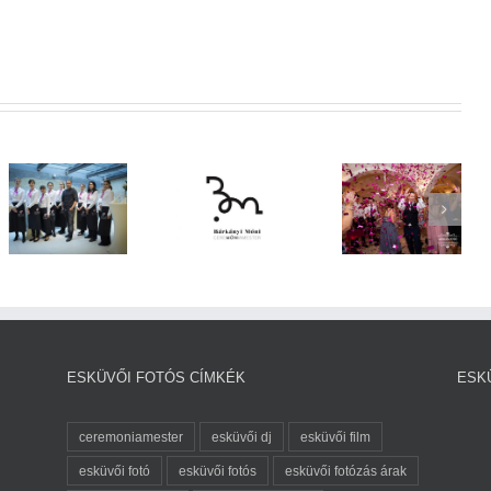
Németországi
Ceremóniamester
Esküvőt
– Bárkányi
Fényképeztem
Móni
– Beszámoló
ESKÜVŐI FOTÓS CÍMKÉK
ESK
ceremoniamester
esküvői dj
esküvői film
esküvői fotó
esküvői fotós
esküvői fotózás árak