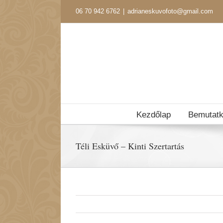
Kihagyás
06 70 942 6762
|
adrianeskuvofoto@gmail.com
Kezdőlap
Bemutat
Téli Esküvő – Kinti Szertartás