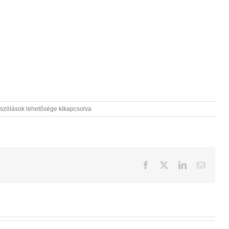
szólások lehetősége kikapcsolva
ás
éshez
Facebook
X
LinkedIn
Email: