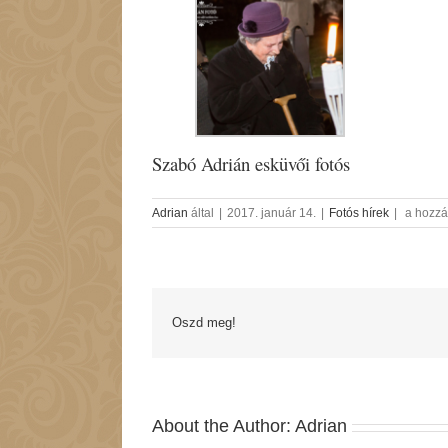
Szabó Adrián esküvői fotós
Téli
Adrian
által
|
2017. január 14.
|
Fotós hírek
|
a hozzá
Esküvő
–
Kinti
Szertart
bejegyz
Oszd meg!
About the Author:
Adrian