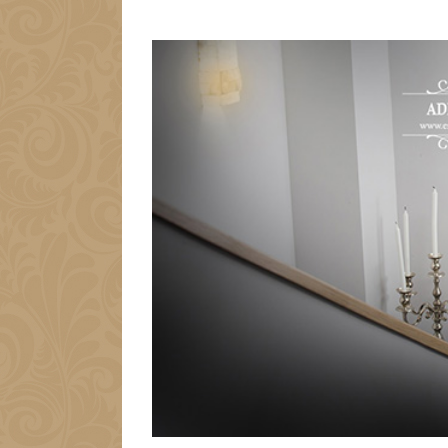
View
Larger
Image