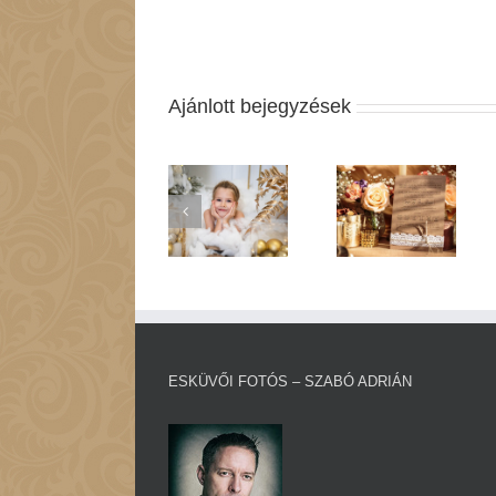
Ajánlott bejegyzések
A Legjobb
Karácsonyi
Mi Legyen
Esküvői
fotózás
Az Esküvői
Meghívók
Budapesten
Menü?
2020-ban
ESKÜVŐI FOTÓS – SZABÓ ADRIÁN