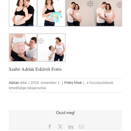
Szabó Adrián Esküvői Fotós
Kismama
Adrian
által
|
2016. november 1.
|
Fotós hírek
|
a hozzászólások
Fotózás
lehetősége kikapcsolva
bejegyzéshez
Oszd meg!
Facebook
X
LinkedIn
Email: