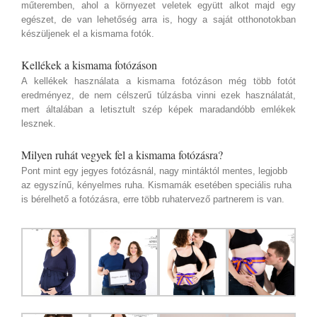
műteremben, ahol a környezet veletek együtt alkot majd egy
egészet, de van lehetőség arra is, hogy a saját otthonotokban
készüljenek el a kismama fotók.
Kellékek a kismama fotózáson
A kellékek használata a kismama fotózáson még több fotót
eredményez, de nem célszerű túlzásba vinni ezek használatát,
mert általában a letisztult szép képek maradandóbb emlékek
lesznek.
Milyen ruhát vegyek fel a kismama fotózásra?
Pont mint egy jegyes fotózásnál, nagy mintáktól mentes, legjobb
az egyszínű, kényelmes ruha. Kismamák esetében speciális ruha
is bérelhető a fotózásra, erre több ruhatervező partnerem is van.