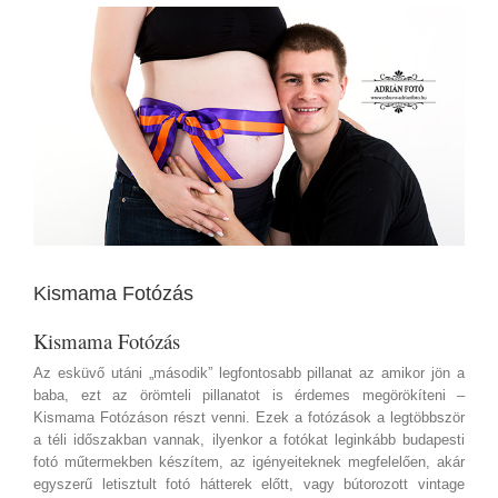
View
Larger
Image
Kismama Fotózás
Kismama Fotózás
Az esküvő utáni „második” legfontosabb pillanat az amikor jön a
baba, ezt az örömteli pillanatot is érdemes megörökíteni –
Kismama Fotózáson részt venni. Ezek a fotózások a legtöbbször
a téli időszakban vannak, ilyenkor a fotókat leginkább budapesti
fotó műtermekben készítem, az igényeiteknek megfelelően, akár
egyszerű letisztult fotó hátterek előtt, vagy bútorozott vintage