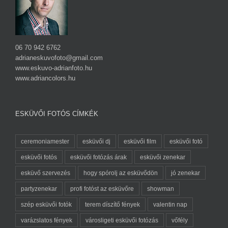
06 70 942 6762
adrianeskuvofoto@gmail.com
www.eskuvo-adrianfoto.hu
www.adriancolors.hu
ESKÜVŐI FOTÓS CÍMKÉK
ceremoniamester
esküvői dj
esküvői film
esküvői fotó
esküvői fotós
esküvői fotózás árak
esküvői zenekar
esküvő szervezés
hogy spórolj az esküvődön
jó zenekar
partyzenekar
profi fotóst az esküvőre
showman
szép esküvői fotók
terem díszítő fények
valentin nap
varázslatos fények
városligeti esküvői fotózás
vőfély