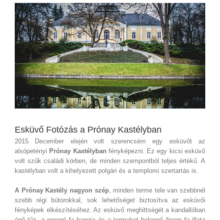
View
Larger
Image
Esküvő Fotózás a Prónay Kastélyban
2015 December elején volt szerencsém egy esküvőt az
alsópetényi
Prónay Kastélyban
fényképezni. Ez egy kicsi esküvő
volt szűk családi körben, de minden szempontból teljes értékű. A
kastélyban volt a kihelyezett polgári és a templomi szertartás is.
A Prónay Kastély nagyon szép
, minden terme tele van szebbnél
szebb régi bútorokkal, sok lehetőséget biztosítva az esküvői
fényképek elkészítéséhez. Az esküvő meghittségét a kandallóban
égő tűz, a ropogó fa hangja és a termeket belengő finom fa illata