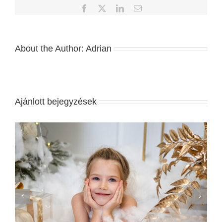
Facebook
X
LinkedIn
Email:
About the Author:
Adrian
Ajánlott bejegyzések
A Legjobb Esküvői Meghívók 2020-ban