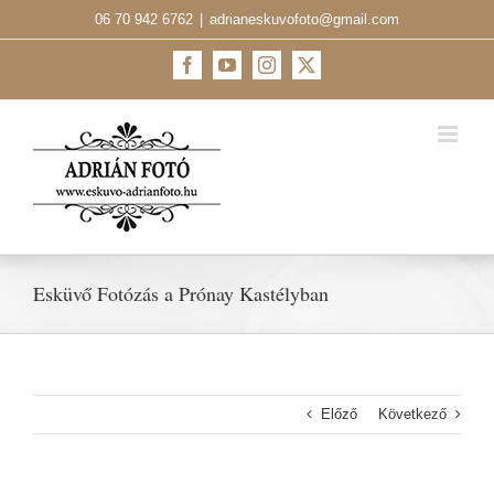
Kihagyás
06 70 942 6762
|
adrianeskuvofoto@gmail.com
Facebook
YouTube
Instagram
X
Esküvő Fotózás a Prónay Kastélyban
Előző
Következő