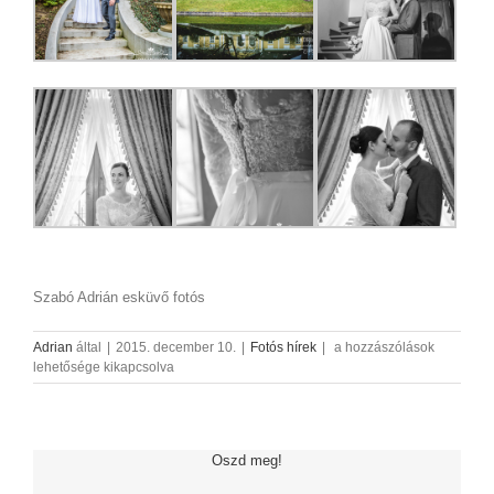
Szabó Adrián esküvő fotós
Esküvő
Adrian
által
|
2015. december 10.
|
Fotós hírek
|
a hozzászólások
Fotózás
lehetősége kikapcsolva
a
Prónay
Kastélyban
bejegyzéshez
Oszd meg!