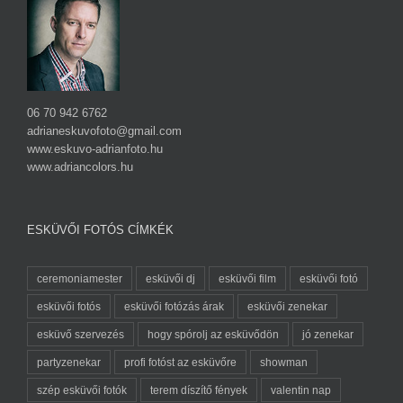
06 70 942 6762
adrianeskuvofoto@gmail.com
www.eskuvo-adrianfoto.hu
www.adriancolors.hu
ESKÜVŐI FOTÓS CÍMKÉK
ceremoniamester
esküvői dj
esküvői film
esküvői fotó
esküvői fotós
esküvői fotózás árak
esküvői zenekar
esküvő szervezés
hogy spórolj az esküvődön
jó zenekar
partyzenekar
profi fotóst az esküvőre
showman
szép esküvői fotók
terem díszítő fények
valentin nap