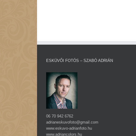
ESKÜVŐI FOTÓS – SZABÓ ADRIÁN
06 70 942 6762
adrianeskuvofoto@gmail.com
www.eskuvo-adrianfoto.hu
www.adriancolors.hu