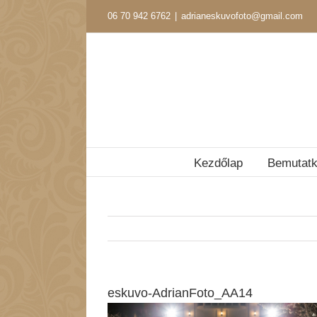
Kihagyás
06 70 942 6762
|
adrianeskuvofoto@gmail.com
Kezdőlap
Bemutat
eskuvo-AdrianFoto_AA14