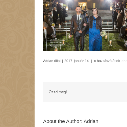
eskuvo-
Adrian
által
|
2017. január 14.
|
a hozzászólások lehe
AdrianFoto_AA14
bejegyzéshez
Oszd meg!
About the Author:
Adrian