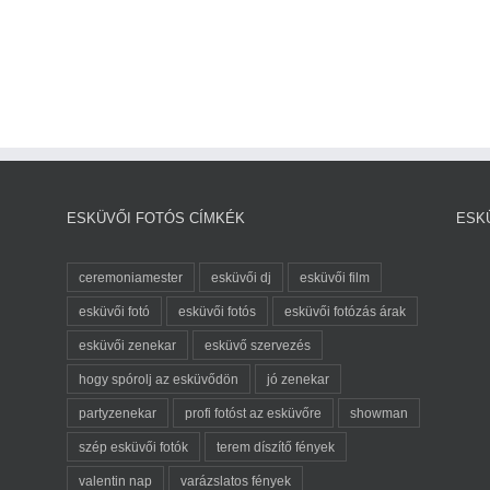
ESKÜVŐI FOTÓS CÍMKÉK
ESK
ceremoniamester
esküvői dj
esküvői film
esküvői fotó
esküvői fotós
esküvői fotózás árak
esküvői zenekar
esküvő szervezés
hogy spórolj az esküvődön
jó zenekar
partyzenekar
profi fotóst az esküvőre
showman
szép esküvői fotók
terem díszítő fények
valentin nap
varázslatos fények