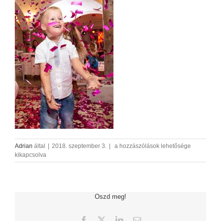
eskuvofotozas-
Adrian
által
|
2018. szeptember 3.
|
a hozzászólások lehetősége
AdrianFoto-
kikapcsolva
MC8
bejegyzéshez
Oszd meg!
Facebook
X
LinkedIn
Email: