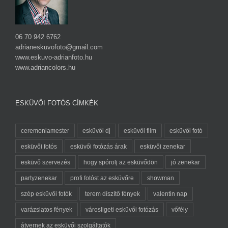
06 70 942 6762
adrianeskuvofoto@gmail.com
www.eskuvo-adrianfoto.hu
www.adriancolors.hu
ESKÜVŐI FOTÓS CÍMKÉK
ceremoniamester
esküvői dj
esküvői film
esküvői fotó
esküvői fotós
esküvői fotózás árak
esküvői zenekar
esküvő szervezés
hogy spórolj az esküvődön
jó zenekar
partyzenekar
profi fotóst az esküvőre
showman
szép esküvői fotók
terem díszítő fények
valentin nap
varázslatos fények
városligeti esküvői fotózás
vőfély
átvernek az esküvői szolgáltatók