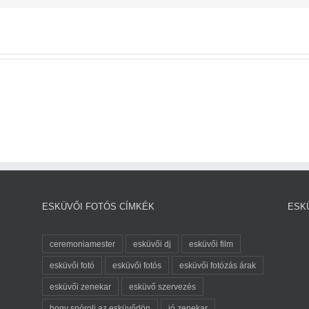
ESKÜVŐI FOTÓS CÍMKÉK
ESK
ceremoniamester
esküvői dj
esküvői film
esküvői fotó
esküvői fotós
esküvői fotózás árak
esküvői zenekar
esküvő szervezés
hogy spórolj az esküvődön
jó zenekar