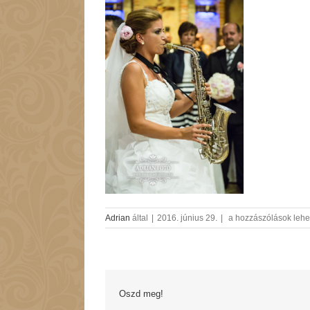
erzeki_eskuvo_foto-
Adrian
által
|
2016. június 29.
|
a hozzászólások lehe
AdrianFoto2
bejegyzéshez
Oszd meg!