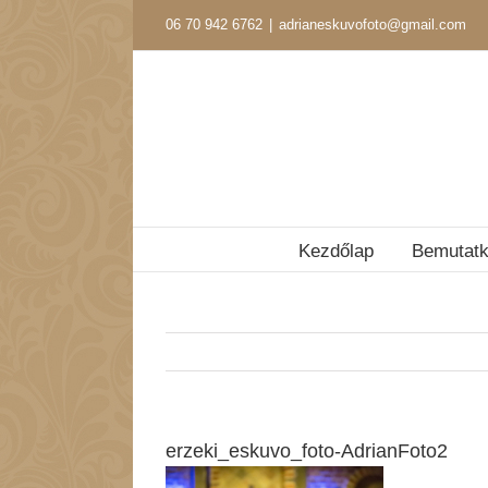
Kihagyás
06 70 942 6762
|
adrianeskuvofoto@gmail.com
Kezdőlap
Bemutat
erzeki_eskuvo_foto-AdrianFoto2