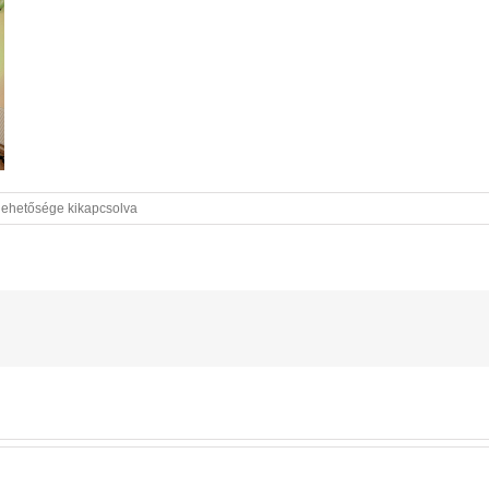
s_adrianfoto
lehetősége kikapcsolva