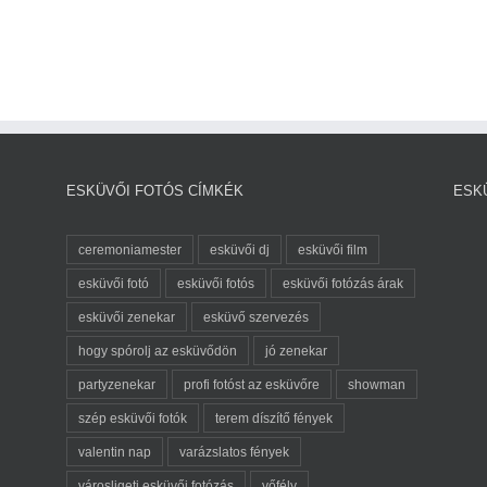
ESKÜVŐI FOTÓS CÍMKÉK
ESK
ceremoniamester
esküvői dj
esküvői film
esküvői fotó
esküvői fotós
esküvői fotózás árak
esküvői zenekar
esküvő szervezés
hogy spórolj az esküvődön
jó zenekar
partyzenekar
profi fotóst az esküvőre
showman
szép esküvői fotók
terem díszítő fények
valentin nap
varázslatos fények
városligeti esküvői fotózás
vőfély