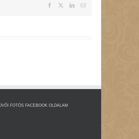
Facebook
X
LinkedIn
Email:
ÜVŐI FOTÓS FACEBOOK OLDALAM