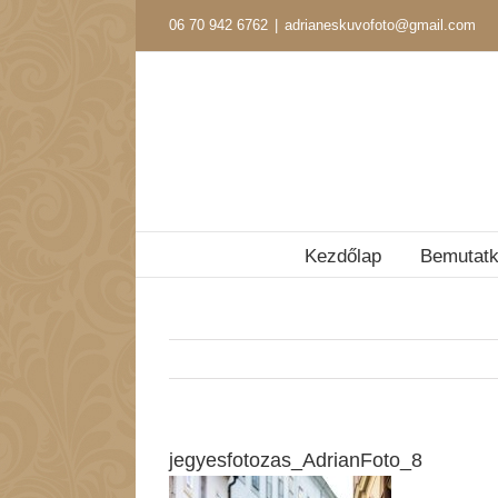
Kihagyás
06 70 942 6762
|
adrianeskuvofoto@gmail.com
Kezdőlap
Bemutat
jegyesfotozas_AdrianFoto_8