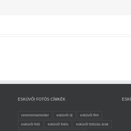
ESKÜVŐI FOTÓS CÍMKÉK
ESK
ceremoniamester
esküvői dj
esküvői film
esküvői fotó
esküvői fotós
esküvői fotózás árak