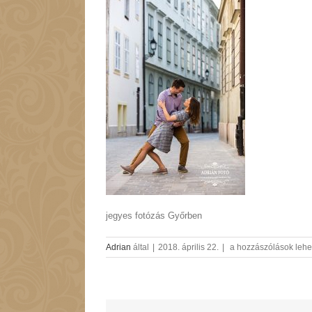
jegyes fotózás Győrben
jegyesfotozas_Adrian
Adrian
által
|
2018. április 22.
|
a hozzászólások lehe
bejegyzéshez