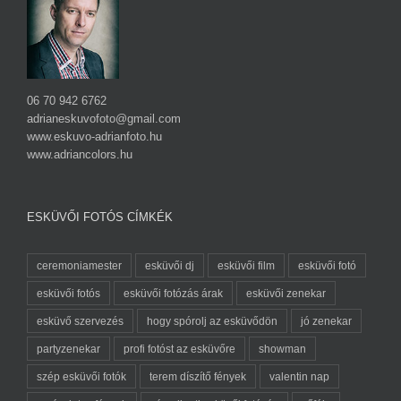
06 70 942 6762
adrianeskuvofoto@gmail.com
www.eskuvo-adrianfoto.hu
www.adriancolors.hu
ESKÜVŐI FOTÓS CÍMKÉK
ceremoniamester
esküvői dj
esküvői film
esküvői fotó
esküvői fotós
esküvői fotózás árak
esküvői zenekar
esküvő szervezés
hogy spórolj az esküvődön
jó zenekar
partyzenekar
profi fotóst az esküvőre
showman
szép esküvői fotók
terem díszítő fények
valentin nap