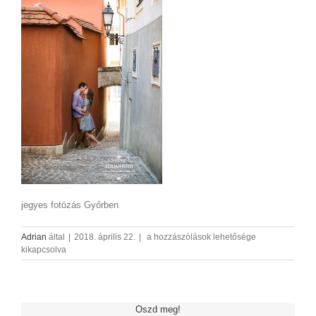
jegyes fotózás Győrben
jegyesfotozas_AdrianFoto_3
Adrian
által
|
2018. április 22.
|
a hozzászólások lehetősége
bejegyzéshez
kikapcsolva
Oszd meg!