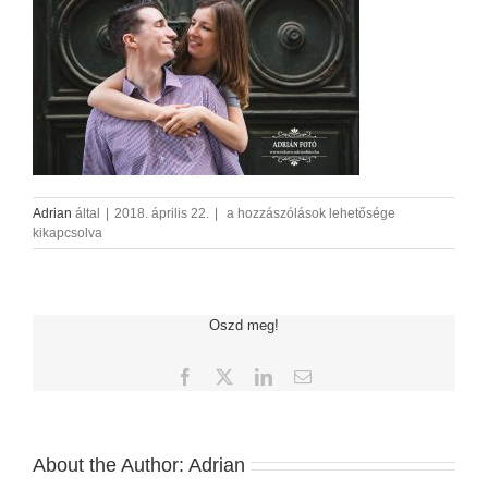
jegyesfotozas_AdrianFoto_19
Adrian
által
|
2018. április 22.
|
a hozzászólások lehetősége
bejegyzéshez
kikapcsolva
Oszd meg!
Facebook
X
LinkedIn
Email:
About the Author:
Adrian