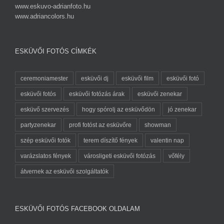
www.eskuvo-adrianfoto.hu
www.adriancolors.hu
ESKÜVŐI FOTÓS CÍMKÉK
ceremoniamester
esküvői dj
esküvői film
esküvői fotó
esküvői fotós
esküvői fotózás árak
esküvői zenekar
esküvő szervezés
hogy spórolj az esküvődön
jó zenekar
partyzenekar
profi fotóst az esküvőre
showman
szép esküvői fotók
terem díszítő fények
valentin nap
varázslatos fények
városligeti esküvői fotózás
vőfély
átvernek az esküvői szolgáltatók
ESKÜVŐI FOTÓS FACEBOOK OLDALAM