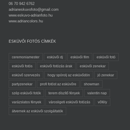
06 70 942 6762
adrianeskuvofoto@gmail.com
www.eskuvo-adrianfoto.hu
www.adriancolors.hu
ESKÜVŐI FOTÓS CÍMKÉK
ceremoniamester
esküvői dj
esküvői film
esküvői fotó
esküvői fotós
esküvői fotózás árak
esküvői zenekar
esküvő szervezés
hogy spórolj az esküvődön
jó zenekar
partyzenekar
profi fotóst az esküvőre
showman
szép esküvői fotók
terem díszítő fények
valentin nap
varázslatos fények
városligeti esküvői fotózás
vőfély
átvernek az esküvői szolgáltatók