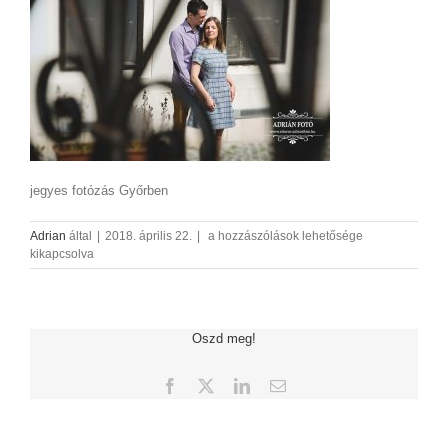
jegyes fotózás Győrben
jegyesfotozas_AdrianFoto_14
Adrian
által
|
2018. április 22.
|
a hozzászólások lehetősége
bejegyzéshez
kikapcsolva
Oszd meg!
Facebook
X
LinkedIn
Email: