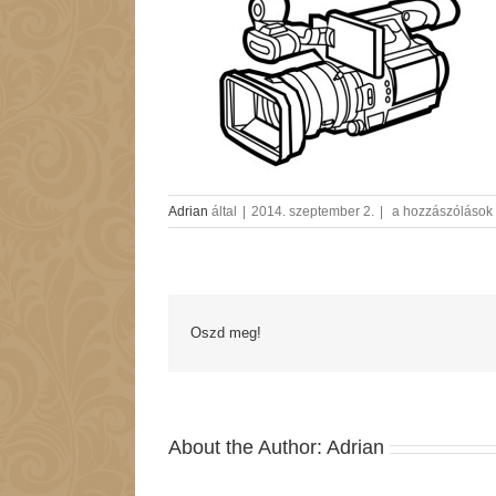
eskuvoi_film_59
Adrian
által
|
2014. szeptember 2.
|
a hozzászólások 
bejegyzéshez
Oszd meg!
About the Author:
Adrian