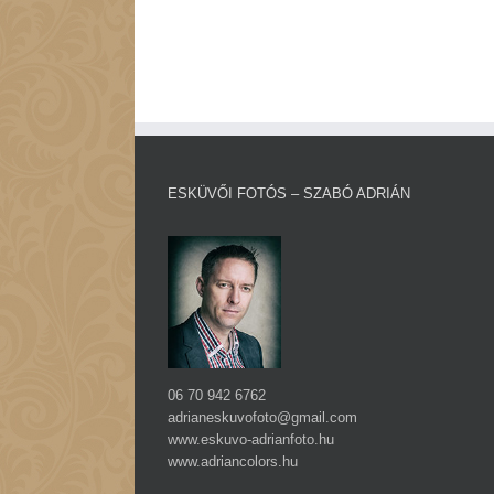
ESKÜVŐI FOTÓS – SZABÓ ADRIÁN
06 70 942 6762
adrianeskuvofoto@gmail.com
www.eskuvo-adrianfoto.hu
www.adriancolors.hu