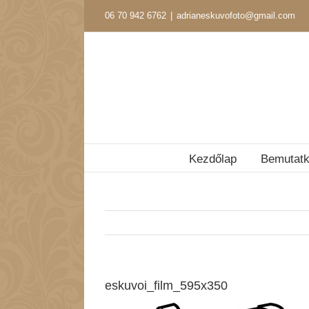
Kihagyás
06 70 942 6762
|
adrianeskuvofoto@gmail.com
Kezdőlap
Bemutat
eskuvoi_film_595x350