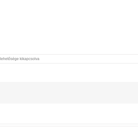
5x350
lehetősége kikapcsolva