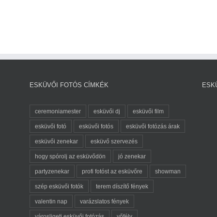
ESKÜVŐI FOTÓS CÍMKÉK
ESK
ceremoniamester
esküvői dj
esküvői film
esküvői fotó
esküvői fotós
esküvői fotózás árak
esküvői zenekar
esküvő szervezés
hogy spórolj az esküvődön
jó zenekar
partyzenekar
profi fotóst az esküvőre
showman
szép esküvői fotók
terem díszítő fények
valentin nap
varázslatos fények
városligeti esküvői fotózás
vőfély