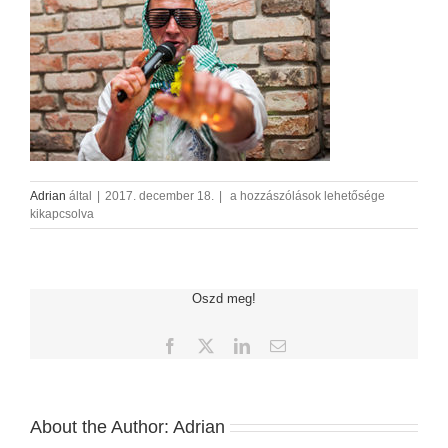
eskuvoi_dj-
Adrian
által
|
2017. december 18.
|
a hozzászólások lehetősége
jelmezben-
kikapcsolva
AdrianFoto
bejegyzéshez
Oszd meg!
Facebook
X
LinkedIn
Email:
About the Author:
Adrian