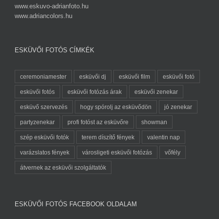
www.eskuvo-adrianfoto.hu
www.adriancolors.hu
ESKÜVŐI FOTÓS CÍMKÉK
ceremoniamester
esküvői dj
esküvői film
esküvői fotó
esküvői fotós
esküvői fotózás árak
esküvői zenekar
esküvő szervezés
hogy spórolj az esküvődön
jó zenekar
partyzenekar
profi fotóst az esküvőre
showman
szép esküvői fotók
terem díszítő fények
valentin nap
varázslatos fények
városligeti esküvői fotózás
vőfély
átvernek az esküvői szolgáltatók
ESKÜVŐI FOTÓS FACEBOOK OLDALAM