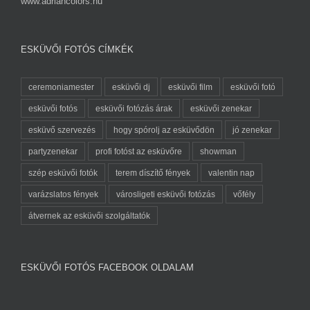
www.adriancolors.hu
ESKÜVŐI FOTÓS CÍMKÉK
ceremoniamester
esküvői dj
esküvői film
esküvői fotó
esküvői fotós
esküvői fotózás árak
esküvői zenekar
esküvő szervezés
hogy spórolj az esküvődön
jó zenekar
partyzenekar
profi fotóst az esküvőre
showman
szép esküvői fotók
terem díszítő fények
valentin nap
varázslatos fények
városligeti esküvői fotózás
vőfély
átvernek az esküvői szolgáltatók
ESKÜVŐI FOTÓS FACEBOOK OLDALAM