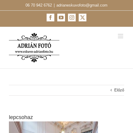
Kihagyás
06 70 942 6762
|
adrianeskuvofoto@gmail.com
Facebook
YouTube
Instagram
X
Előző
lepcsohaz