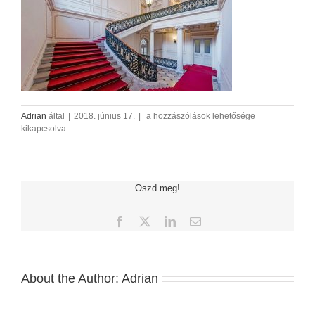
lepcsohaz
Adrian
által
|
2018. június 17.
|
a hozzászólások lehetősége
bejegyzéshez
kikapcsolva
Oszd meg!
Facebook
X
LinkedIn
Email:
About the Author:
Adrian