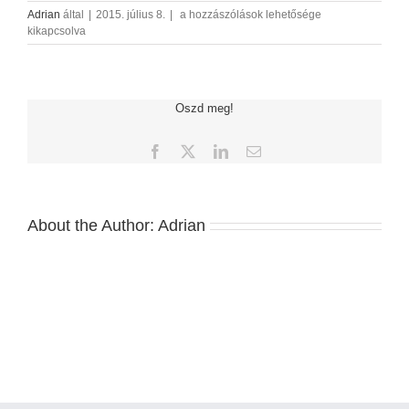
15
Adrian
által
|
2015. július 8.
|
a hozzászólások lehetősége
bejegyzéshez
kikapcsolva
Oszd meg!
Facebook
X
LinkedIn
Email:
About the Author:
Adrian