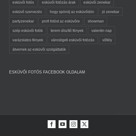
esküvői fotós
esküvői fotózás árak
esküvői zenekar
esküvő szervezés
hogy spórolj az esküvődön
jó zenekar
partyzenekar
profi fotóst az esküvőre
showman
szép esküvői fotók
terem díszítő fények
valentin nap
varázslatos fények
városligeti esküvői fotózás
vőfély
átvernek az esküvői szolgáltatók
ESKÜVŐI FOTÓS FACEBOOK OLDALAM
Facebook
YouTube
Instagram
X