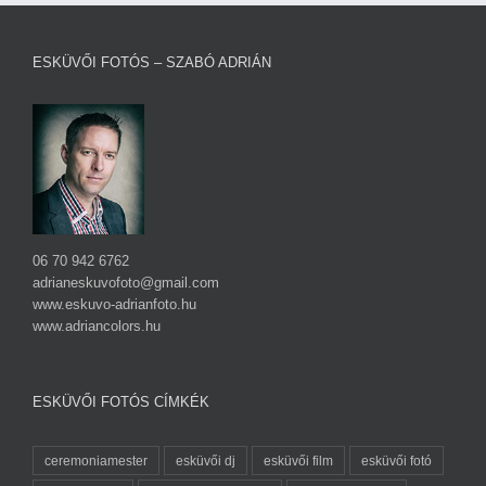
ESKÜVŐI FOTÓS – SZABÓ ADRIÁN
06 70 942 6762
adrianeskuvofoto@gmail.com
www.eskuvo-adrianfoto.hu
www.adriancolors.hu
ESKÜVŐI FOTÓS CÍMKÉK
ceremoniamester
esküvői dj
esküvői film
esküvői fotó