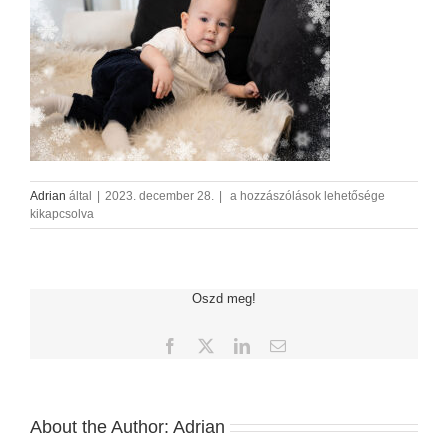
DSC01004-
Adrian
által
|
2023. december 28.
|
a hozzászólások lehetősége
2
kikapcsolva
bejegyzéshez
Oszd meg!
Facebook
X
LinkedIn
Email:
About the Author:
Adrian