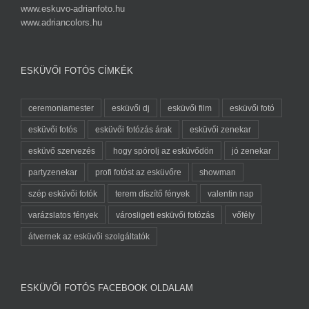
www.eskuvo-adrianfoto.hu
www.adriancolors.hu
ESKÜVŐI FOTÓS CÍMKÉK
ceremoniamester
esküvői dj
esküvői film
esküvői fotó
esküvői fotós
esküvői fotózás árak
esküvői zenekar
esküvő szervezés
hogy spórolj az esküvődön
jó zenekar
partyzenekar
profi fotóst az esküvőre
showman
szép esküvői fotók
terem díszítő fények
valentin nap
varázslatos fények
városligeti esküvői fotózás
vőfély
átvernek az esküvői szolgáltatók
ESKÜVŐI FOTÓS FACEBOOK OLDALAM