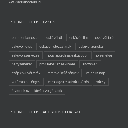
www.adriancolors.hu
ESKÜVŐI FOTÓS CÍMKÉK
ceremoniamester
esküvői dj
esküvői film
esküvői fotó
esküvői fotós
esküvői fotózás árak
esküvői zenekar
esküvő szervezés
hogy spórolj az esküvődön
jó zenekar
partyzenekar
profi fotóst az esküvőre
showman
szép esküvői fotók
terem díszítő fények
valentin nap
varázslatos fények
városligeti esküvői fotózás
vőfély
átvernek az esküvői szolgáltatók
ESKÜVŐI FOTÓS FACEBOOK OLDALAM