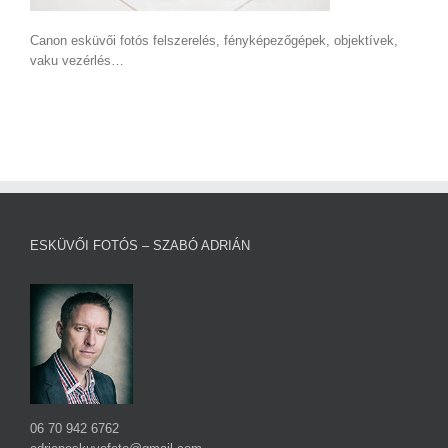
Canon esküvői fotós felszerelés, fényképezőgépek, objektívek,
vaku vezérlés…
ESKÜVŐI FOTÓS – SZABÓ ADRIÁN
06 70 942 6762