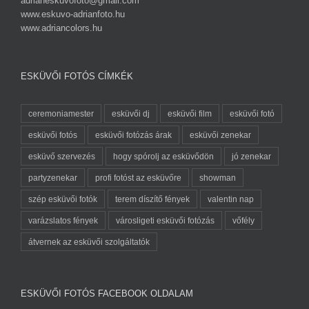
adrianeskuvofoto@gmail.com
www.eskuvo-adrianfoto.hu
www.adriancolors.hu
ESKÜVŐI FOTÓS CÍMKÉK
ceremoniamester
esküvői dj
esküvői film
esküvői fotó
esküvői fotós
esküvői fotózás árak
esküvői zenekar
esküvő szervezés
hogy spórolj az esküvődön
jó zenekar
partyzenekar
profi fotóst az esküvőre
showman
szép esküvői fotók
terem díszítő fények
valentin nap
varázslatos fények
városligeti esküvői fotózás
vőfély
átvernek az esküvői szolgáltatók
ESKÜVŐI FOTÓS FACEBOOK OLDALAM