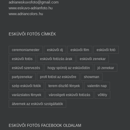
adrianeskuvofoto@gmail.com
www.eskuvo-adrianfoto.hu
www.adriancolors.hu
ESKÜVŐI FOTÓS CÍMKÉK
ceremoniamester
esküvői dj
esküvői film
esküvői fotó
esküvői fotós
esküvői fotózás árak
esküvői zenekar
esküvő szervezés
hogy spórolj az esküvődön
jó zenekar
partyzenekar
profi fotóst az esküvőre
showman
szép esküvői fotók
terem díszítő fények
valentin nap
varázslatos fények
városligeti esküvői fotózás
vőfély
átvernek az esküvői szolgáltatók
ESKÜVŐI FOTÓS FACEBOOK OLDALAM