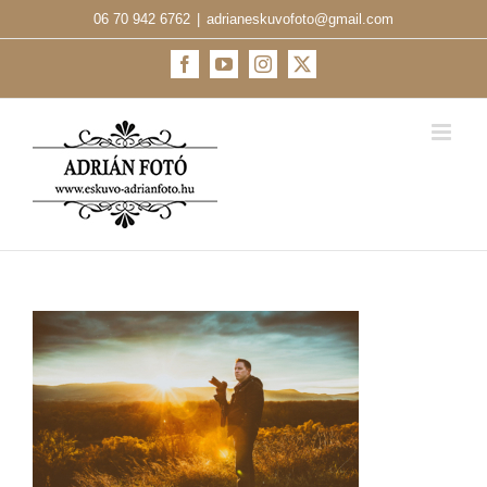
Kihagyás
06 70 942 6762
|
adrianeskuvofoto@gmail.com
Facebook
YouTube
Instagram
X