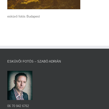
esküvő fotós Budapest
ESKÜVŐI FOTÓS – SZABÓ ADRIÁN
06 70 942 6762