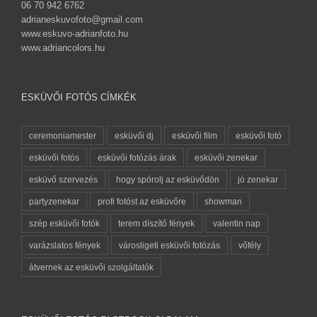
06 70 942 6762
adrianeskuvofoto@gmail.com
www.eskuvo-adrianfoto.hu
www.adriancolors.hu
ESKÜVŐI FOTÓS CÍMKÉK
ceremoniamester
esküvői dj
esküvői film
esküvői fotó
esküvői fotós
esküvői fotózás árak
esküvői zenekar
esküvő szervezés
hogy spórolj az esküvődön
jó zenekar
partyzenekar
profi fotóst az esküvőre
showman
szép esküvői fotók
terem díszítő fények
valentin nap
varázslatos fények
városligeti esküvői fotózás
vőfély
átvernek az esküvői szolgáltatók