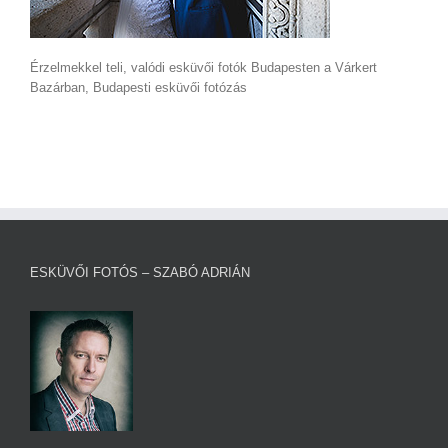
Érzelmekkel teli, valódi esküvői fotók Budapesten a Várkert
Bazárban, Budapesti esküvői fotózás
ESKÜVŐI FOTÓS – SZABÓ ADRIÁN