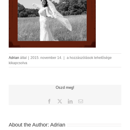
32
Adrian
által
|
2015. november 14.
|
a hozzászólások lehetősége
bejegyzéshez
kikapcsolva
Oszd meg!
Facebook
X
LinkedIn
Email:
About the Author:
Adrian