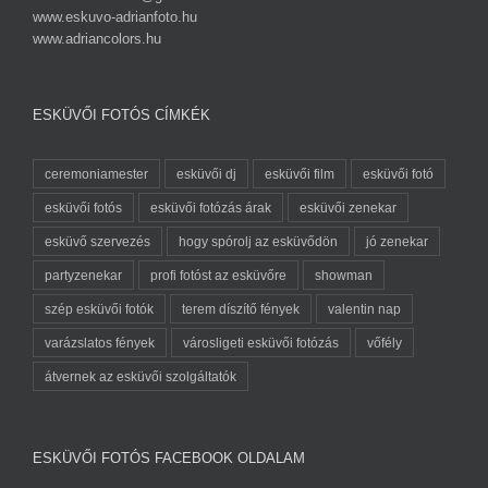
www.eskuvo-adrianfoto.hu
www.adriancolors.hu
ESKÜVŐI FOTÓS CÍMKÉK
ceremoniamester
esküvői dj
esküvői film
esküvői fotó
esküvői fotós
esküvői fotózás árak
esküvői zenekar
esküvő szervezés
hogy spórolj az esküvődön
jó zenekar
partyzenekar
profi fotóst az esküvőre
showman
szép esküvői fotók
terem díszítő fények
valentin nap
varázslatos fények
városligeti esküvői fotózás
vőfély
átvernek az esküvői szolgáltatók
ESKÜVŐI FOTÓS FACEBOOK OLDALAM