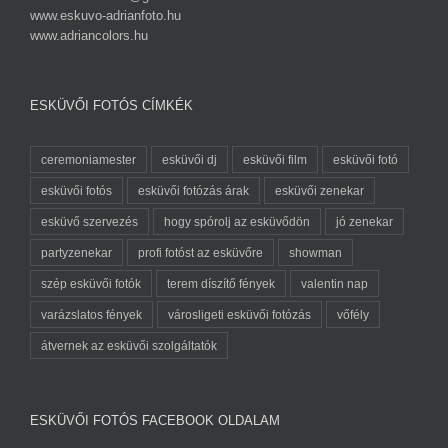
www.eskuvo-adrianfoto.hu
www.adriancolors.hu
ESKÜVŐI FOTÓS CÍMKÉK
ceremoniamester
esküvői dj
esküvői film
esküvői fotó
esküvői fotós
esküvői fotózás árak
esküvői zenekar
esküvő szervezés
hogy spórolj az esküvődön
jó zenekar
partyzenekar
profi fotóst az esküvőre
showman
szép esküvői fotók
terem díszítő fények
valentin nap
varázslatos fények
városligeti esküvői fotózás
vőfély
átvernek az esküvői szolgáltatók
ESKÜVŐI FOTÓS FACEBOOK OLDALAM