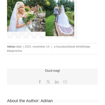
24
Adrian
által
|
2015. november 14.
|
a hozzászólások lehetősége
bejegyzéshez
kikapcsolva
Oszd meg!
Facebook
X
LinkedIn
Email:
About the Author:
Adrian