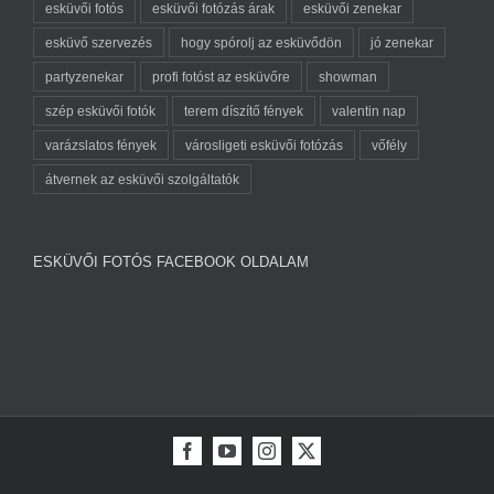
esküvői fotós
esküvői fotózás árak
esküvői zenekar
esküvő szervezés
hogy spórolj az esküvődön
jó zenekar
partyzenekar
profi fotóst az esküvőre
showman
szép esküvői fotók
terem díszítő fények
valentin nap
varázslatos fények
városligeti esküvői fotózás
vőfély
átvernek az esküvői szolgáltatók
ESKÜVŐI FOTÓS FACEBOOK OLDALAM
Facebook
YouTube
Instagram
X