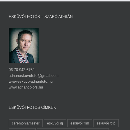
ESKÜVŐI FOTÓS – SZABÓ ADRIÁN
06 70 942 6762
adrianeskuvofoto@gmail.com
www.eskuvo-adrianfoto.hu
www.adriancolors.hu
ESKÜVŐI FOTÓS CÍMKÉK
ceremoniamester
esküvői dj
esküvői film
esküvői fotó