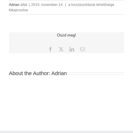
07
Adrian
által
|
2015. november 14.
|
a hozzászólások lehetősége
bejegyzéshez
kikapcsolva
Oszd meg!
Facebook
X
LinkedIn
Email:
About the Author:
Adrian