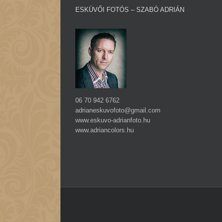
ESKÜVŐI FOTÓS – SZABÓ ADRIÁN
06 70 942 6762
adrianeskuvofoto@gmail.com
www.eskuvo-adrianfoto.hu
www.adriancolors.hu