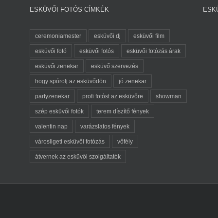
ESKÜVŐI FOTÓS CÍMKÉK
ESK
ceremoniamester
esküvői dj
esküvői film
esküvői fotó
esküvői fotós
esküvői fotózás árak
esküvői zenekar
esküvő szervezés
hogy spórolj az esküvődön
jó zenekar
partyzenekar
profi fotóst az esküvőre
showman
szép esküvői fotók
terem díszítő fények
valentin nap
varázslatos fények
városligeti esküvői fotózás
vőfély
átvernek az esküvői szolgáltatók