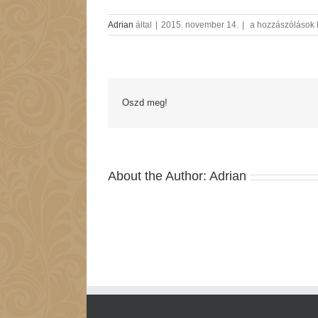
06
Adrian
által
|
2015. november 14.
|
a hozzászólások 
bejegyzéshez
Oszd meg!
About the Author:
Adrian