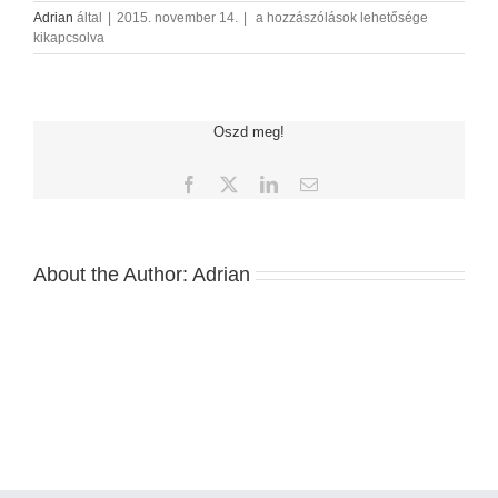
05
Adrian
által
|
2015. november 14.
|
a hozzászólások lehetősége
bejegyzéshez
kikapcsolva
Oszd meg!
Facebook
X
LinkedIn
Email:
About the Author:
Adrian