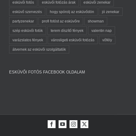
esküvői fotós
esküvői fotózás árak
esküvői zenekar
esküvő szervezés
hogy spórolj az esküvődön
jó zenekar
partyzenekar
profi fotóst az esküvőre
showman
szép esküvői fotók
terem díszítő fények
valentin nap
varázslatos fények
városligeti esküvői fotózás
vőfély
átvernek az esküvői szolgáltatók
ESKÜVŐI FOTÓS FACEBOOK OLDALAM
Facebook
YouTube
Instagram
X