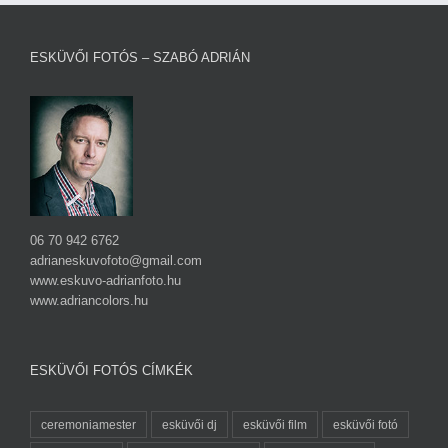
ESKÜVŐI FOTÓS – SZABÓ ADRIÁN
06 70 942 6762
adrianeskuvofoto@gmail.com
www.eskuvo-adrianfoto.hu
www.adriancolors.hu
ESKÜVŐI FOTÓS CÍMKÉK
ceremoniamester
esküvői dj
esküvői film
esküvői fotó