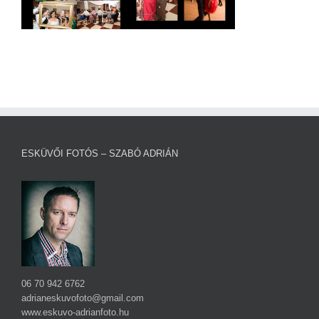
ESKÜVŐI FOTÓS – SZABÓ ADRIÁN
06 70 942 6762
adrianeskuvofoto@gmail.com
www.eskuvo-adrianfoto.hu