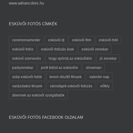
www.adriancolors.hu
ESKÜVŐI FOTÓS CÍMKÉK
ceremoniamester
esküvői dj
esküvői film
esküvői fotó
esküvői fotós
esküvői fotózás árak
esküvői zenekar
esküvő szervezés
hogy spórolj az esküvődön
jó zenekar
partyzenekar
profi fotóst az esküvőre
showman
szép esküvői fotók
terem díszítő fények
valentin nap
varázslatos fények
városligeti esküvői fotózás
vőfély
átvernek az esküvői szolgáltatók
ESKÜVŐI FOTÓS FACEBOOK OLDALAM