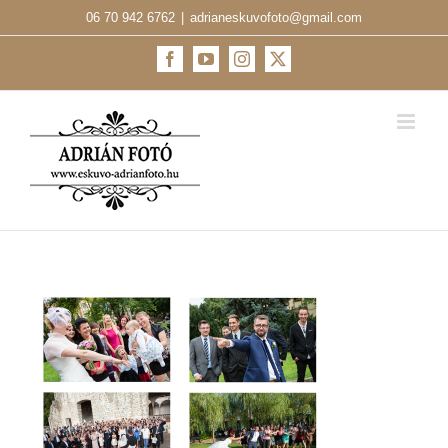
Kihagyás
06 70 942 6762
|
adrianeskuvofoto@gmail.com
Facebook
YouTube
Instagram
X