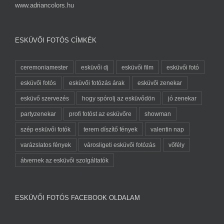
www.adriancolors.hu
ESKÜVŐI FOTÓS CÍMKÉK
ceremoniamester
esküvői dj
esküvői film
esküvői fotó
esküvői fotós
esküvői fotózás árak
esküvői zenekar
esküvő szervezés
hogy spórolj az esküvődön
jó zenekar
partyzenekar
profi fotóst az esküvőre
showman
szép esküvői fotók
terem díszítő fények
valentin nap
varázslatos fények
városligeti esküvői fotózás
vőfély
átvernek az esküvői szolgáltatók
ESKÜVŐI FOTÓS FACEBOOK OLDALAM