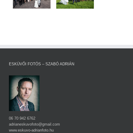
ESKÜVŐI FOTÓS – SZABÓ ADRIÁN
06 70 942 6762
adrianeskuvofoto@gmail.com
www.eskuvo-adrianfoto.hu