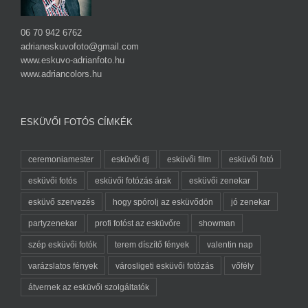
06 70 942 6762
adrianeskuvofoto@gmail.com
www.eskuvo-adrianfoto.hu
www.adriancolors.hu
ESKÜVŐI FOTÓS CÍMKÉK
ceremoniamester
esküvői dj
esküvői film
esküvői fotó
esküvői fotós
esküvői fotózás árak
esküvői zenekar
esküvő szervezés
hogy spórolj az esküvődön
jó zenekar
partyzenekar
profi fotóst az esküvőre
showman
szép esküvői fotók
terem díszítő fények
valentin nap
varázslatos fények
városligeti esküvői fotózás
vőfély
átvernek az esküvői szolgáltatók