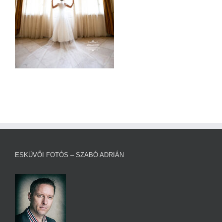
ESKÜVŐI FOTÓS – SZABÓ ADRIÁN