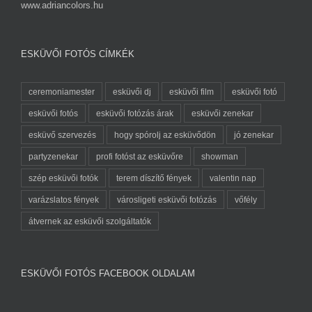
www.adriancolors.hu
ESKÜVŐI FOTÓS CÍMKÉK
ceremoniamester
esküvői dj
esküvői film
esküvői fotó
esküvői fotós
esküvői fotózás árak
esküvői zenekar
esküvő szervezés
hogy spórolj az esküvődön
jó zenekar
partyzenekar
profi fotóst az esküvőre
showman
szép esküvői fotók
terem díszítő fények
valentin nap
varázslatos fények
városligeti esküvői fotózás
vőfély
átvernek az esküvői szolgáltatók
ESKÜVŐI FOTÓS FACEBOOK OLDALAM