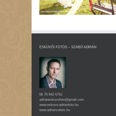
ESKÜVŐI FOTÓS – SZABÓ ADRIÁN
06 70 942 6762
adrianeskuvofoto@gmail.com
www.eskuvo-adrianfoto.hu
www.adriancolors.hu