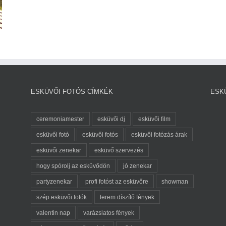
ESKÜVŐI FOTÓS CÍMKÉK
ESK
ceremoniamester
esküvői dj
esküvői film
esküvői fotó
esküvői fotós
esküvői fotózás árak
esküvői zenekar
esküvő szervezés
hogy spórolj az esküvődön
jó zenekar
partyzenekar
profi fotóst az esküvőre
showman
szép esküvői fotók
terem díszítő fények
valentin nap
varázslatos fények