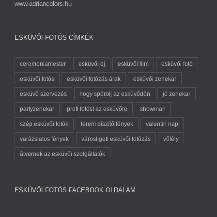
www.adriancolors.hu
ESKÜVŐI FOTÓS CÍMKÉK
ceremoniamester
esküvői dj
esküvői film
esküvői fotó
esküvői fotós
esküvői fotózás árak
esküvői zenekar
esküvő szervezés
hogy spórolj az esküvődön
jó zenekar
partyzenekar
profi fotóst az esküvőre
showman
szép esküvői fotók
terem díszítő fények
valentin nap
varázslatos fények
városligeti esküvői fotózás
vőfély
átvernek az esküvői szolgáltatók
ESKÜVŐI FOTÓS FACEBOOK OLDALAM