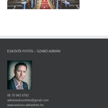
ESKÜVŐI FOTÓS – SZABÓ ADRIÁN
06 70 942 6762
adrianeskuvofoto@gmail.com
www.eskuvo-adrianfoto.hu