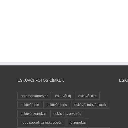
ESKÜVŐI FOTÓS CÍMKÉK
ESK
ceremoniamester
esküvői dj
esküvői film
esküvői fotó
esküvői fotós
esküvői fotózás árak
esküvői zenekar
esküvő szervezés
hogy spórolj az esküvődön
jó zenekar