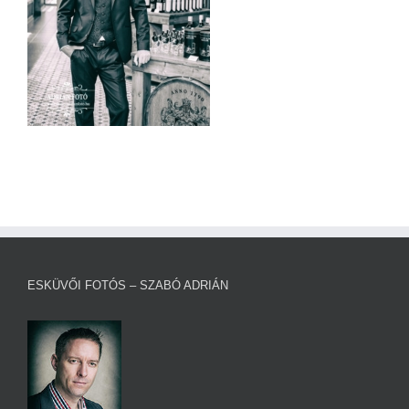
ESKÜVŐI FOTÓS – SZABÓ ADRIÁN