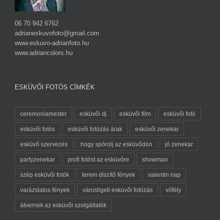
06 70 942 6762
adrianeskuvofoto@gmail.com
www.eskuvo-adrianfoto.hu
www.adriancolors.hu
ESKÜVŐI FOTÓS CÍMKÉK
ceremoniamester
esküvői dj
esküvői film
esküvői fotó
esküvői fotós
esküvői fotózás árak
esküvői zenekar
esküvő szervezés
hogy spórolj az esküvődön
jó zenekar
partyzenekar
profi fotóst az esküvőre
showman
szép esküvői fotók
terem díszítő fények
valentin nap
varázslatos fények
városligeti esküvői fotózás
vőfély
átvernek az esküvői szolgáltatók