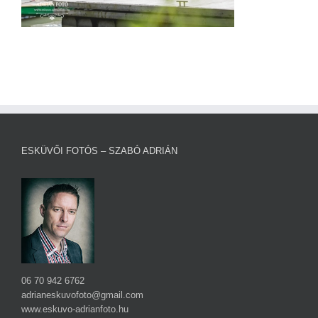
ESKÜVŐI FOTÓS – SZABÓ ADRIÁN
06 70 942 6762
adrianeskuvofoto@gmail.com
www.eskuvo-adrianfoto.hu