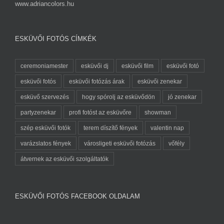
www.adriancolors.hu
ESKÜVŐI FOTÓS CÍMKÉK
ceremoniamester
esküvői dj
esküvői film
esküvői fotó
esküvői fotós
esküvői fotózás árak
esküvői zenekar
esküvő szervezés
hogy spórolj az esküvődön
jó zenekar
partyzenekar
profi fotóst az esküvőre
showman
szép esküvői fotók
terem díszítő fények
valentin nap
varázslatos fények
városligeti esküvői fotózás
vőfély
átvernek az esküvői szolgáltatók
ESKÜVŐI FOTÓS FACEBOOK OLDALAM