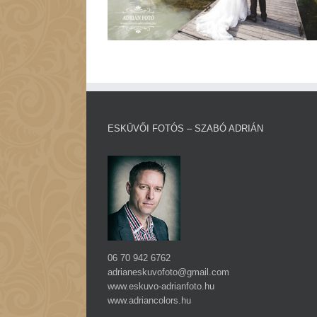
ESKÜVŐI FOTÓS – SZABÓ ADRIÁN
06 70 942 6762
adrianeskuvofoto@gmail.com
www.eskuvo-adrianfoto.hu
www.adriancolors.hu