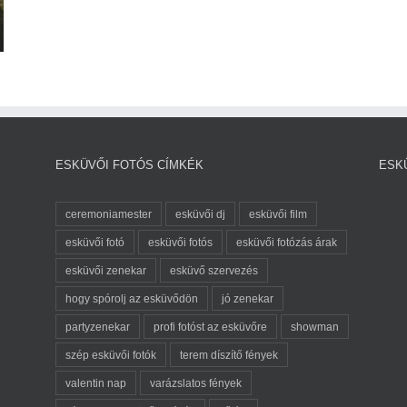
ESKÜVŐI FOTÓS CÍMKÉK
ESK
ceremoniamester
esküvői dj
esküvői film
esküvői fotó
esküvői fotós
esküvői fotózás árak
esküvői zenekar
esküvő szervezés
hogy spórolj az esküvődön
jó zenekar
partyzenekar
profi fotóst az esküvőre
showman
szép esküvői fotók
terem díszítő fények
valentin nap
varázslatos fények