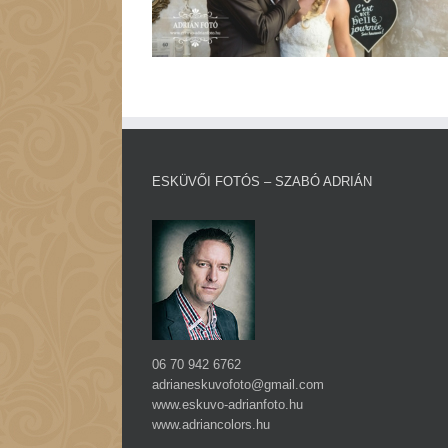
ESKÜVŐI FOTÓS – SZABÓ ADRIÁN
06 70 942 6762
adrianeskuvofoto@gmail.com
www.eskuvo-adrianfoto.hu
www.adriancolors.hu