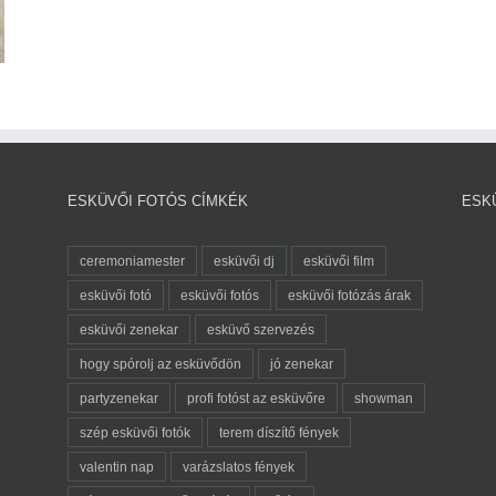
ESKÜVŐI FOTÓS CÍMKÉK
ESK
ceremoniamester
esküvői dj
esküvői film
esküvői fotó
esküvői fotós
esküvői fotózás árak
esküvői zenekar
esküvő szervezés
hogy spórolj az esküvődön
jó zenekar
partyzenekar
profi fotóst az esküvőre
showman
szép esküvői fotók
terem díszítő fények
valentin nap
varázslatos fények