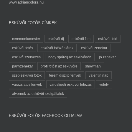
www.adriancolors.hu
ESKÜVŐI FOTÓS CÍMKÉK
ceremoniamester
esküvői dj
esküvői film
esküvői fotó
esküvői fotós
esküvői fotózás árak
esküvői zenekar
esküvő szervezés
hogy spórolj az esküvődön
jó zenekar
partyzenekar
profi fotóst az esküvőre
showman
szép esküvői fotók
terem díszítő fények
valentin nap
varázslatos fények
városligeti esküvői fotózás
vőfély
átvernek az esküvői szolgáltatók
ESKÜVŐI FOTÓS FACEBOOK OLDALAM