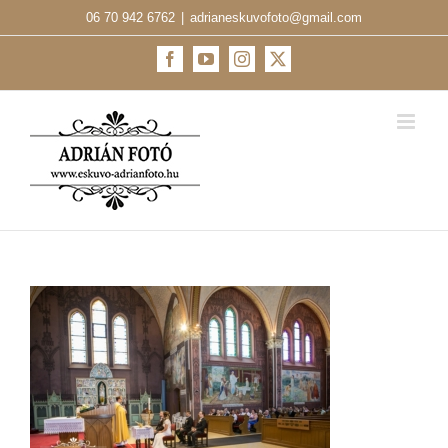
Kihagyás
06 70 942 6762
|
adrianeskuvofoto@gmail.com
Facebook
YouTube
Instagram
X