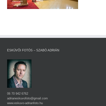
ESKÜVŐI FOTÓS – SZABÓ ADRIÁN
06 70 942 6762
adrianeskuvofoto@gmail.com
www.eskuvo-adrianfoto.hu