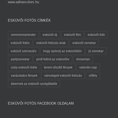
www.adriancolors.hu
ESKÜVŐI FOTÓS CÍMKÉK
ceremoniamester
esküvői dj
esküvői film
esküvői fotó
esküvői fotós
esküvői fotózás árak
esküvői zenekar
esküvő szervezés
hogy spórolj az esküvődön
jó zenekar
partyzenekar
profi fotóst az esküvőre
showman
szép esküvői fotók
terem díszítő fények
valentin nap
varázslatos fények
városligeti esküvői fotózás
vőfély
átvernek az esküvői szolgáltatók
ESKÜVŐI FOTÓS FACEBOOK OLDALAM