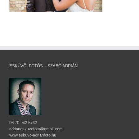
ESKÜVŐI FOTÓS – SZABÓ ADRIÁN
06 70 942 6762
adrianeskuvofoto@gmail.com
www.eskuvo-adrianfoto.hu