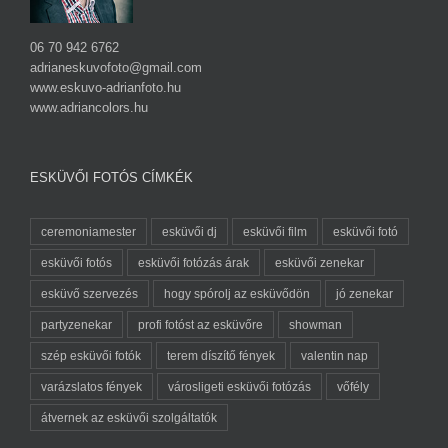
06 70 942 6762
adrianeskuvofoto@gmail.com
www.eskuvo-adrianfoto.hu
www.adriancolors.hu
ESKÜVŐI FOTÓS CÍMKÉK
ceremoniamester
esküvői dj
esküvői film
esküvői fotó
esküvői fotós
esküvői fotózás árak
esküvői zenekar
esküvő szervezés
hogy spórolj az esküvődön
jó zenekar
partyzenekar
profi fotóst az esküvőre
showman
szép esküvői fotók
terem díszítő fények
valentin nap
varázslatos fények
városligeti esküvői fotózás
vőfély
átvernek az esküvői szolgáltatók