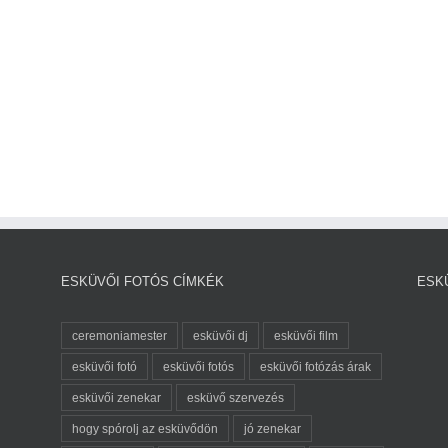
ESKÜVŐI FOTÓS CÍMKÉK
ESK
ceremoniamester
esküvői dj
esküvői film
esküvői fotó
esküvői fotós
esküvői fotózás árak
esküvői zenekar
esküvő szervezés
hogy spórolj az esküvődön
jó zenekar