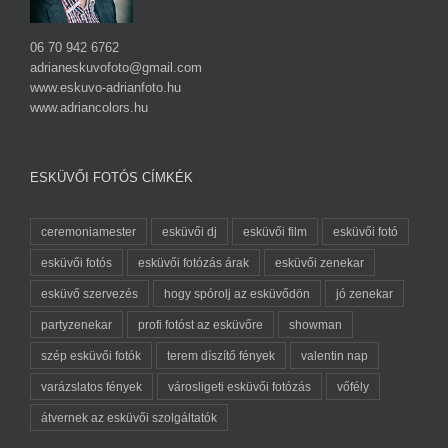
06 70 942 6762
adrianeskuvofoto@gmail.com
www.eskuvo-adrianfoto.hu
www.adriancolors.hu
ESKÜVŐI FOTÓS CÍMKÉK
ceremoniamester
esküvői dj
esküvői film
esküvői fotó
esküvői fotós
esküvői fotózás árak
esküvői zenekar
esküvő szervezés
hogy spórolj az esküvődön
jó zenekar
partyzenekar
profi fotóst az esküvőre
showman
szép esküvői fotók
terem díszítő fények
valentin nap
varázslatos fények
városligeti esküvői fotózás
vőfély
átvernek az esküvői szolgáltatók