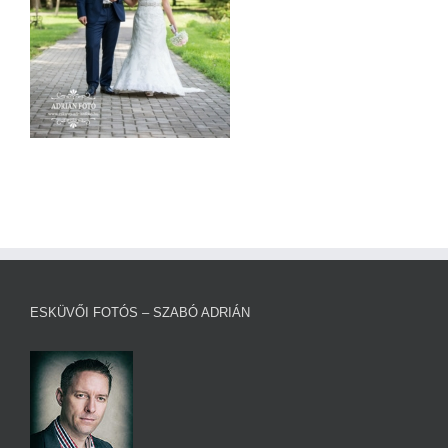
ESKÜVŐI FOTÓS – SZABÓ ADRIÁN